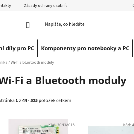
ntakty
Zásady ochrany osobních údajů
Vrácení zboží
R
í díly pro PC
Komponenty pro notebooky a PC
onika
/
Wi‑fi a bluetooth moduly
Wi‑Fi a Bluetooth moduly
Stránka
1
z
44
-
525
položek celkem
V
ý
Kód:
3CN3AC15
Kód:
4