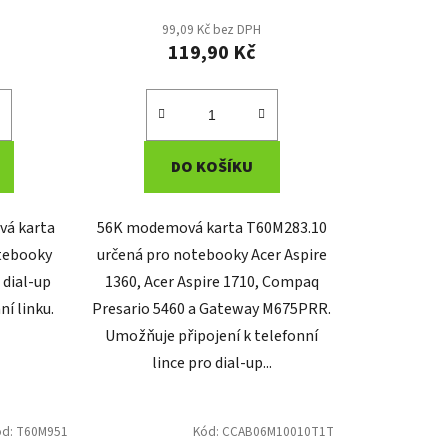
99,09 Kč bez DPH
119,90 Kč
DO KOŠÍKU
vá karta
56K modemová karta T60M283.10
tebooky
určená pro notebooky Acer Aspire
 dial-up
1360, Acer Aspire 1710, Compaq
í linku.
Presario 5460 a Gateway M675PRR.
Umožňuje připojení k telefonní
lince pro dial-up...
ód:
T60M951
Kód:
CCAB06M10010T1T