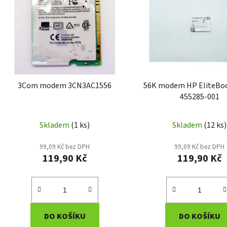
p
i
s
p
r
o
d
3Com modem 3CN3AC1556
56K modem HP EliteBo
u
455285-001
k
t
Skladem
(1 ks)
Skladem
(12 ks)
ů
99,09 Kč bez DPH
99,09 Kč bez DPH
119,90 Kč
119,90 Kč
DO KOŠÍKU
DO KOŠÍKU