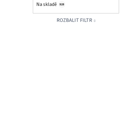
í
Na skladě
525
p
a
ROZBALIT FILTR
n
e
l