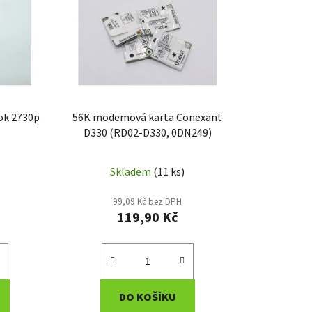
í
p
r
o
d
u
k
ok 2730p
56K modemová karta Conexant
t
D330 (RD02-D330, 0DN249)
ů
Skladem
(11 ks)
99,09 Kč bez DPH
119,90 Kč
DO KOŠÍKU