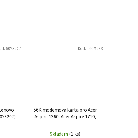
ód:
60Y3207
Kód:
T60M283
Lenovo
56K modemová karta pro Acer
0Y3207)
Aspire 1360, Acer Aspire 1710,
Compaq Presario 5460 a Gateway
M675PRR (T60M283.10)
Skladem
(1 ks)