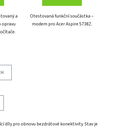
stovaný a
Otestovaná funkční součástka –
o opravu
modem pro Acer Aspire 5738Z.
očítače.
CH
ící díly pro obnovu bezdrátové konektivity. Stav je