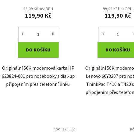
99,09 Kč bez DPH
99,09 Kč bez DPH
119,90 Kč
119,90 Kč
DO KOŠÍKU
DO KOŠÍKU
Originální 56K modemová karta HP
Originální 56K modemo
628824-001 pro notebooky s dial-up
Lenovo 60Y3207 pro no
připojením přes telefonní linku.
ThinkPad T410 a T420 s
připojením přes telefonn
Kód:
326332
K