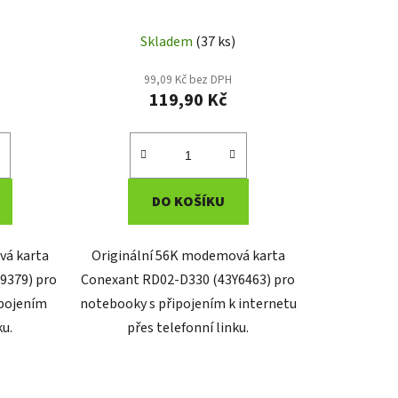
Skladem
(37 ks)
99,09 Kč bez DPH
119,90 Kč
DO KOŠÍKU
vá karta
Originální 56K modemová karta
9379) pro
Conexant RD02-D330 (43Y6463) pro
ipojením
notebooky s připojením k internetu
ku.
přes telefonní linku.