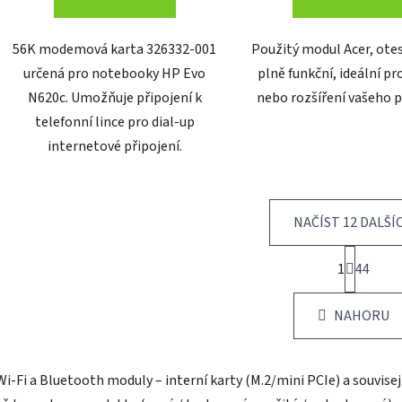
56K modemová karta 326332-001
Použitý modul Acer, ote
určená pro notebooky HP Evo
plně funkční, ideální pr
N620c. Umožňuje připojení k
nebo rozšíření vašeho p
telefonní lince pro dial-up
internetové připojení.
NAČÍST 12 DALŠÍ
S
1
t
44
O
r
v
á
l
NAHORU
n
á
k
d
o
v
a
Wi‑Fi a Bluetooth moduly – interní karty (M.2/mini PCIe) a souvisej
á
c