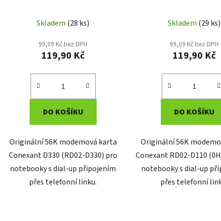
Skladem
(28 ks)
Skladem
(29 ks)
99,09 Kč bez DPH
99,09 Kč bez DPH
119,90 Kč
119,90 Kč
DO KOŠÍKU
DO KOŠÍKU
Originální 56K modemová karta
Originální 56K modemo
Conexant D330 (RD02-D330) pro
Conexant RD02-D110 (0H
notebooky s dial-up připojením
notebooky s dial-up př
přes telefonní linku.
přes telefonní lin