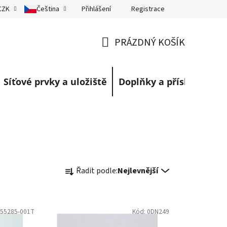
Přihlášení
Registrace
CZK
Čeština
eklamace
Obchodní podmínky
Blog
PRÁZDNÝ KOŠÍK
NÁKUPNÍ
KOŠÍK
Síťové prvky a uložiště
Doplňky a příslušenství
Ř
Řadit podle:
Nejlevnější
a
z
e
55285-001T
Kód:
0DN249
n