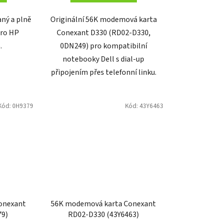
ný a plně
Originální 56K modemová karta
pro HP
Conexant D330 (RD02-D330,
.
0DN249) pro kompatibilní
notebooky Dell s dial-up
připojením přes telefonní linku.
Kód:
0H9379
Kód:
43Y6463
onexant
56K modemová karta Conexant
79)
RD02-D330 (43Y6463)