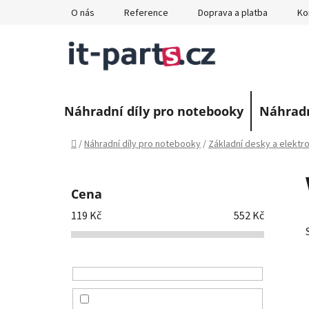
Přejít
O nás
Reference
Doprava a platba
Ko
na
obsah
Náhradní díly pro notebooky
Náhradn
Domů
/
Náhradní díly pro notebooky
/
Základní desky a elektr
P
o
Cena
s
119
Kč
552
Kč
t
r
a
n
n