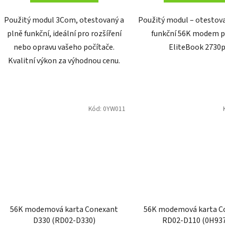
Použitý modul 3Com, otestovaný a
Použitý modul – otestova
plně funkční, ideální pro rozšíření
funkční 56K modem 
nebo opravu vašeho počítače.
EliteBook 2730p
Kvalitní výkon za výhodnou cenu.
Kód:
0YW011
56K modemová karta Conexant
56K modemová karta C
D330 (RD02-D330)
RD02-D110 (0H93