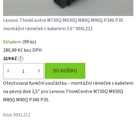
Lenovo ThinkCentre M730Q M930Q M80Q M90Q P340 P35
montážní rámeček s kabelem 3.5" 00XL211
Skladem
(99 ks)
180,99 Kč bez DPH
219 Kč
?
DO KOŠÍKU
Otestovaná funkční součástka – montážní rámeček s kabelem
na pevný disk 3,5" pro Lenovo ThinkCentre M730Q M930Q
M80Q M90Q P340 P35.
Kód:
00XL211