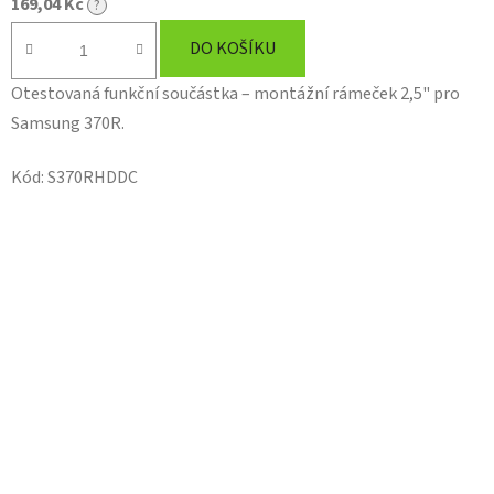
169,04 Kč
?
DO KOŠÍKU
Otestovaná funkční součástka – montážní rámeček 2,5" pro
Samsung 370R.
Kód:
S370RHDDC