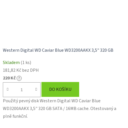
Western Digital WD Caviar Blue WD3200AAKX 3,5" 320 GB
Průměrné
Skladem
(1 ks)
hodnocení
181,82 Kč bez DPH
produktu
220 Kč
?
je
5,0
DO KOŠÍKU
z
Použitý pevný disk Western Digital WD Caviar Blue
5
WD3200AAKX 3,5" 320 GB SATA / 16MB cache. Otestovaný a
hvězdiček.
plně funkční.