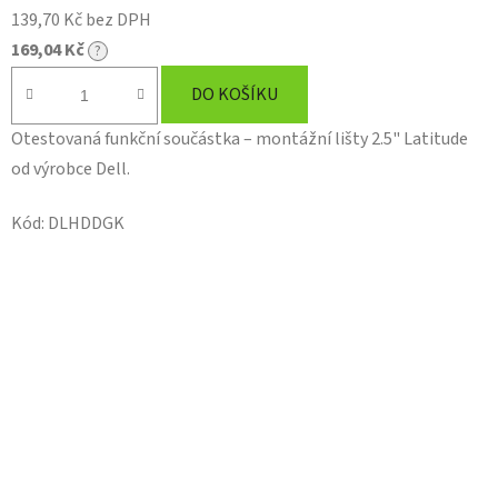
139,70 Kč bez DPH
169,04 Kč
?
DO KOŠÍKU
Otestovaná funkční součástka – montážní lišty 2.5" Latitude
od výrobce Dell.
Kód:
DLHDDGK