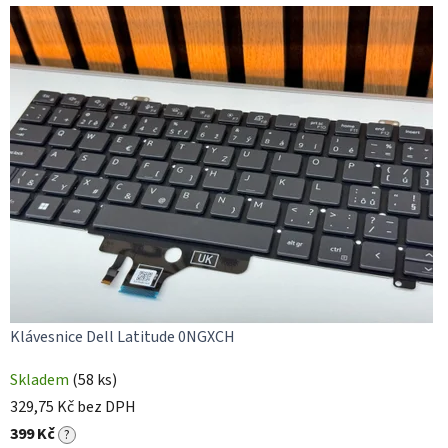
v
n
ě
.
Klávesnice Dell Latitude 0NGXCH
Skladem
(58 ks)
329,75 Kč bez DPH
399 Kč
?