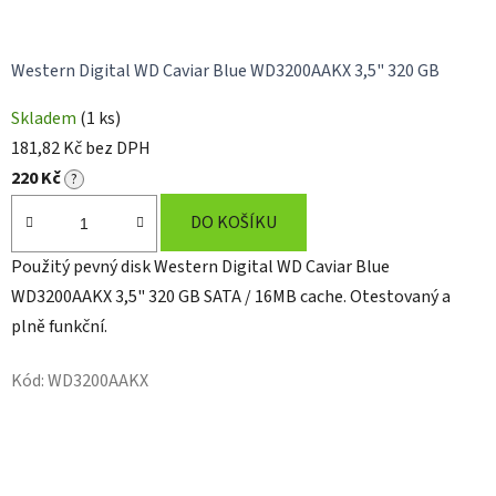
Western Digital WD Caviar Blue WD3200AAKX 3,5" 320 GB
Průměrné
Skladem
(1 ks)
hodnocení
181,82 Kč bez DPH
produktu
220 Kč
?
je
5,0
DO KOŠÍKU
z
Použitý pevný disk Western Digital WD Caviar Blue
5
WD3200AAKX 3,5" 320 GB SATA / 16MB cache. Otestovaný a
hvězdiček.
plně funkční.
Kód:
WD3200AAKX