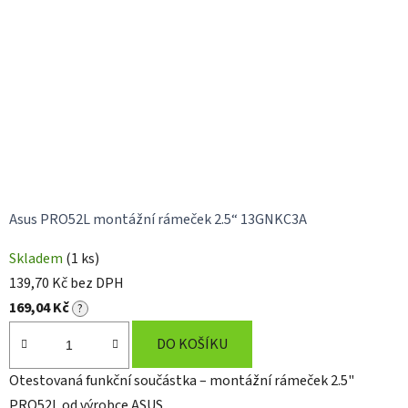
Asus PRO52L montážní rámeček 2.5“ 13GNKC3A
Skladem
(1 ks)
139,70 Kč bez DPH
169,04 Kč
?
DO KOŠÍKU
Otestovaná funkční součástka – montážní rámeček 2.5"
PRO52L od výrobce ASUS.