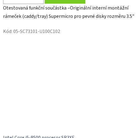
Otestovaná funkční součástka –Originální interní montážní
rámeček (caddy/tray) Supermicro pro pevné disky rozměru 3.5"
Kód:
05-SC73101-U100C102
Intel Core i5-8500 procesor SR3XE