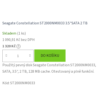
Seagate Constellation ST2000NM0033 3.5"SATA 2 TB
Skladem
(1 ks)
1 090,91 Kč bez DPH
1 320 Kč
?
DO KOŠÍKU
Použitý pevný disk Seagate Constellation ST2000NM0033,
SATA, 3.5", 2 TB, 128 MB cache. Otestovaný a plně funkční.
Kód:
ST2000NM0033