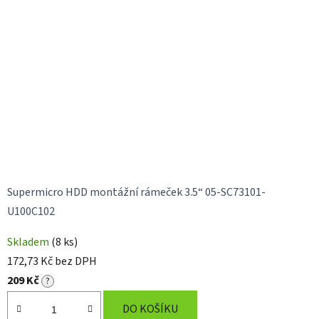
Supermicro HDD montážní rámeček 3.5“ 05-SC73101-
U100C102
Skladem
(8 ks)
172,73 Kč bez DPH
209 Kč
?
DO KOŠÍKU