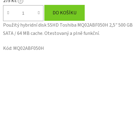
275 Kč
?
DO KOŠÍKU
Použitý hybridní disk SSHD Toshiba MQ02ABF050H 2,5" 500 GB
SATA / 64 MB cache. Otestovaný a plně funkční.
Kód:
MQ02ABF050H