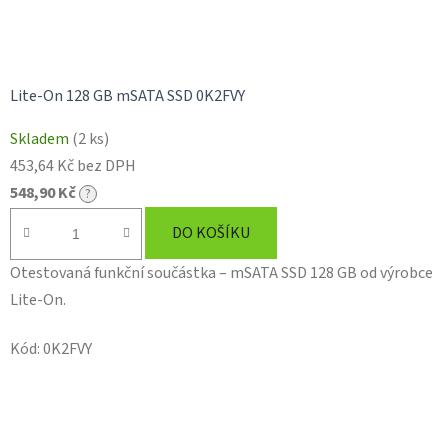
Lite-On 128 GB mSATA SSD 0K2FVY
Skladem
(2 ks)
453,64 Kč bez DPH
548,90 Kč
?
DO KOŠÍKU
Otestovaná funkční součástka – mSATA SSD 128 GB od výrobce
Lite-On.
Kód:
0K2FVY