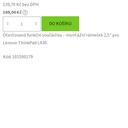
139,70 Kč bez DPH
169,04 Kč
?
DO KOŠÍKU
Otestovaná funkční součástka – montážní rámeček 2,5" pro
Lenovo ThinkPad L430.
Kód:
101500179