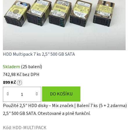
n
ě
,
c
h
HDD Multipack 7 ks 2,5" 500 GB SATA
y
Skladem
(25 balení)
t
742,98 Kč bez DPH
ř
899 Kč
?
e
DO KOŠÍKU
a
Použité 2,5" HDD disky – Mix značek | Balení 7 ks (5 + 2 zdarma)
l
2,5" 500 GB SATA. Otestované a plně funkční.
e
Kód:
HDD-MULTIPACK