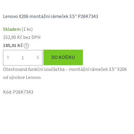
Lenovo X206 montážní rámeček 3.5" P26K7343
Skladem
(1 ks)
152,90 Kč bez DPH
185,01 Kč
?
DO KOŠÍKU
Otestovaná funkční součástka – montážní rámeček 3.5" X206
od výrobce Lenovo.
Kód:
P26K7343