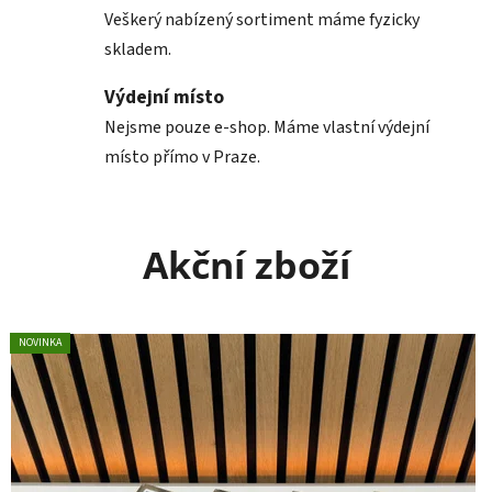
Veškerý nabízený sortiment máme fyzicky
n
skladem.
c
Výdejní místo
i
Nejsme pouze e-shop. Máme vlastní výdejní
.
místo přímo v Praze.
U
d
Akční zboží
r
ž
NOVINKA
i
t
e
l