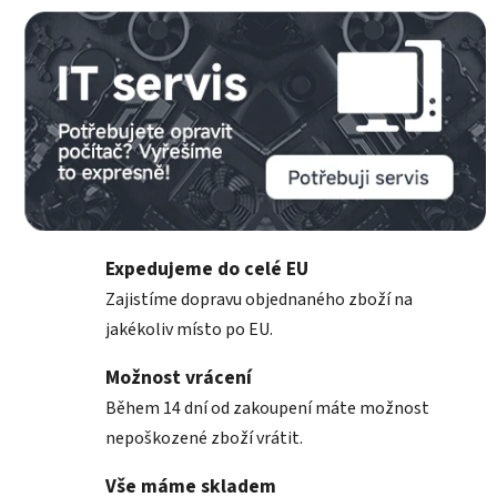
a
č
ů
m
d
r
Expedujeme do celé EU
u
Zajistíme dopravu objednaného zboží na
h
jakékoliv místo po EU.
o
Možnost vrácení
u
Během 14 dní od zakoupení máte možnost
š
nepoškozené zboží vrátit.
a
Vše máme skladem