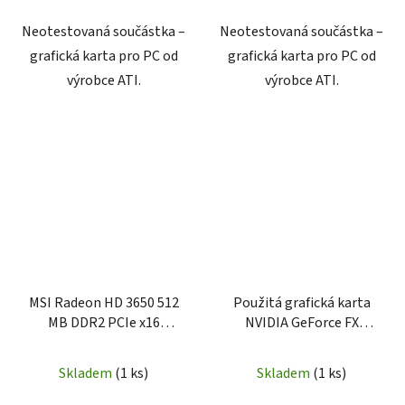
Neotestovaná součástka –
Neotestovaná součástka –
grafická karta pro PC od
grafická karta pro PC od
výrobce ATI.
výrobce ATI.
MSI Radeon HD 3650 512
Použitá grafická karta
MB DDR2 PCIe x16
NVIDIA GeForce FX
grafická karta
Go5200 64MB
55.49I02.051
Skladem
(1 ks)
Skladem
(1 ks)