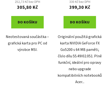
252,73 Kč bez DPH
330 Kč bez DPH
305,80 Kč
399,30 Kč
DO KOŠÍKU
DO KOŠÍKU
Neotestovaná součástka –
Originální použitá grafická
grafická karta pro PC od
karta NVIDIA GeForce FX
výrobce MSI.
Go5200 s 64 MB paměti,
číslo dílu 55.49I02.051. Plně
funkční, ideální pro opravy
nebo upgrade
kompatibilních notebooků
Acer...