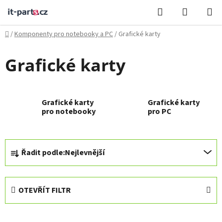
Přejít
Hledat
NÁKUPN
na
KOŠÍK
obsah
Domů
/
Komponenty pro notebooky a PC
/
Grafické karty
Grafické karty
Grafické karty
Grafické karty
pro notebooky
pro PC
Ř
Řadit podle:
Nejlevnější
a
z
e
OTEVŘÍT FILTR
n
í
V