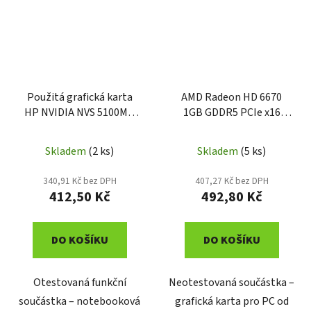
Použitá grafická karta
AMD Radeon HD 6670
HP NVIDIA NVS 5100M 1
1GB GDDR5 PCIe x16
GB DDR3 595820-001
grafická karta
Skladem
(2 ks)
Skladem
(5 ks)
340,91 Kč bez DPH
407,27 Kč bez DPH
412,50 Kč
492,80 Kč
DO KOŠÍKU
DO KOŠÍKU
Otestovaná funkční
Neotestovaná součástka –
součástka – notebooková
grafická karta pro PC od