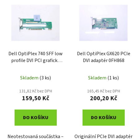
p
ý
r
p
o
i
d
s
u
p
k
r
t
o
Dell OptiPlex 740 SFF low
Dell OptiPlex GX620 PCIe
ů
profile DVI PCI grafická
DVI adaptér 0FH868
d
karta JK171 0JK171
u
k
Skladem
(3 ks)
Skladem
(1 ks)
t
131,82 Kč bez DPH
165,45 Kč bez DPH
ů
159,50 Kč
200,20 Kč
DO KOŠÍKU
DO KOŠÍKU
Neotestovaná součástka –
Originální PCIe DVI adaptér