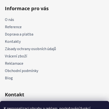
á
Informace pro vás
p
a
O nás
t
Reference
í
Doprava a platba
Kontakty
Zásady ochrany osobních údajů
Vrácení zboží
Reklamace
Obchodní podmínky
Blog
Kontakt
+420 775 177 085
K personalizaci obsahu a reklam, poskytování funkcí