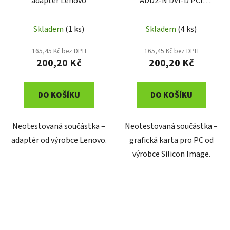
adaptér Lenovo
ADD2-N DVI-D PCI
Express adaptér
Skladem
(1 ks)
Skladem
(4 ks)
165,45 Kč bez DPH
165,45 Kč bez DPH
200,20 Kč
200,20 Kč
DO KOŠÍKU
DO KOŠÍKU
Neotestovaná součástka –
Neotestovaná součástka –
adaptér od výrobce Lenovo.
grafická karta pro PC od
výrobce Silicon Image.