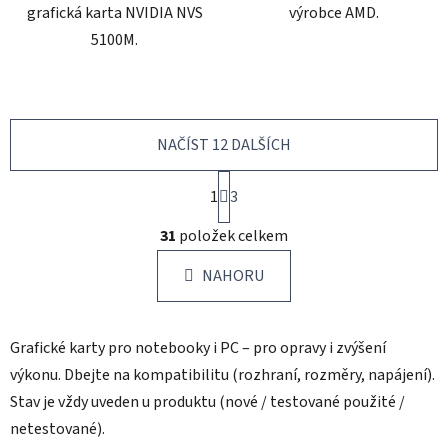
grafická karta NVIDIA NVS
výrobce AMD.
5100M.
NAČÍST 12 DALŠÍCH
S
1
t
3
r
O
á
31
položek celkem
v
n
l
k
NAHORU
á
o
d
v
a
á
Grafické karty pro notebooky i PC – pro opravy i zvýšení
c
n
í
í
výkonu. Dbejte na kompatibilitu (rozhraní, rozměry, napájení).
p
Stav je vždy uveden u produktu (nové / testované použité /
r
netestované).
v