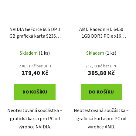
NVIDIA GeForce 605 DP 1
AMD Radeon HD 6450
GB grafická karta S2361-
1GB DDR3 PCIe x16
D2422-V607 GS3
grafická karta
Skladem
(1 ks)
Skladem
(1 ks)
230,91 Kč bez DPH
252,73 Kč bez DPH
279,40 Kč
305,80 Kč
DO KOŠÍKU
DO KOŠÍKU
Neotestovaná součástka –
Neotestovaná součástka –
grafická karta pro PC od
grafická karta pro PC od
výrobce NVIDIA.
výrobce AMD.