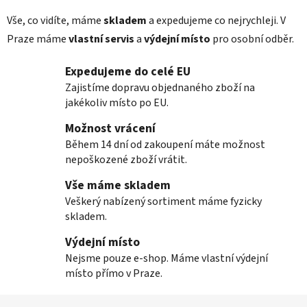
k
Vše, co vidíte, máme
skladem
a expedujeme co nejrychleji. V
y
v
Praze máme
vlastní servis
a
výdejní místo
pro osobní odběr.
ý
p
Expedujeme do celé EU
i
Zajistíme dopravu objednaného zboží na
s
jakékoliv místo po EU.
u
Možnost vrácení
Během 14 dní od zakoupení máte možnost
nepoškozené zboží vrátit.
Vše máme skladem
Veškerý nabízený sortiment máme fyzicky
skladem.
Výdejní místo
Nejsme pouze e-shop. Máme vlastní výdejní
místo přímo v Praze.
Z