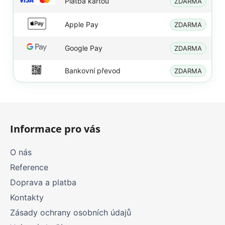
Platba kartou
ZDARMA
Apple Pay
ZDARMA
Google Pay
ZDARMA
Bankovní převod
ZDARMA
Z
á
Informace pro vás
p
a
O nás
t
Reference
í
Doprava a platba
Kontakty
Zásady ochrany osobních údajů