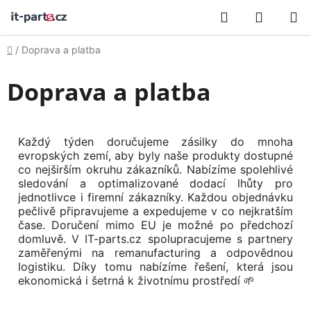
Přejít
Hledat
NÁKUP
na
obsah
KOŠÍK
Domů
/
Doprava a platba
Doprava a platba
Každý týden doručujeme zásilky do mnoha
evropských zemí, aby byly naše produkty dostupné
co nejširším okruhu zákazníků. Nabízíme spolehlivé
sledování a optimalizované dodací lhůty pro
jednotlivce i firemní zákazníky. Každou objednávku
pečlivě připravujeme a expedujeme v co nejkratším
čase. Doručení mimo EU je možné po předchozí
domluvě. V IT-parts.cz spolupracujeme s partnery
zaměřenými na remanufacturing a odpovědnou
logistiku. Díky tomu nabízíme řešení, která jsou
ekonomická i šetrná k životnímu prostředí 🌱