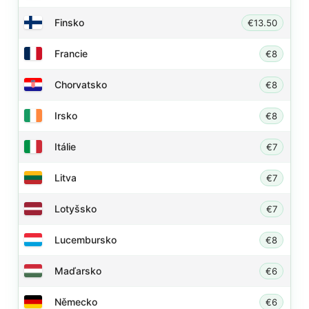
Finsko
€13.50
Francie
€8
Chorvatsko
€8
Irsko
€8
Itálie
€7
Litva
€7
Lotyšsko
€7
Lucembursko
€8
Maďarsko
€6
Německo
€6