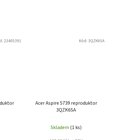
d:
23405391
Kód:
3QZK6SA
oduktor
Acer Aspire 5739 reproduktor
3QZK6SA
Skladem
(1 ks)