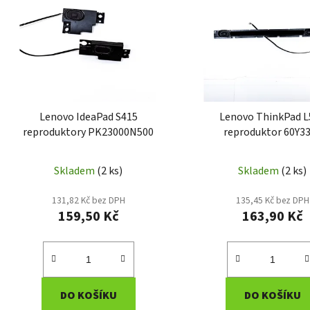
p
i
s
p
r
o
d
Lenovo IdeaPad S415
Lenovo ThinkPad L
u
reproduktory PK23000N500
reproduktor 60Y3
k
t
Skladem
(2 ks)
Skladem
(2 ks)
ů
131,82 Kč bez DPH
135,45 Kč bez DPH
159,50 Kč
163,90 Kč
DO KOŠÍKU
DO KOŠÍKU