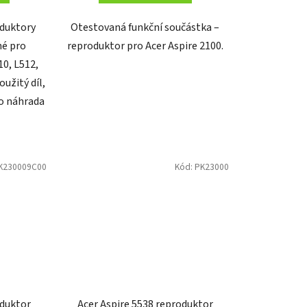
oduktory
Otestovaná funkční součástka –
né pro
reproduktor pro Acer Aspire 2100.
0, L512,
oužitý díl,
ko náhrada
K230009C00
Kód:
PK23000
oduktor
Acer Aspire 5538 reproduktor