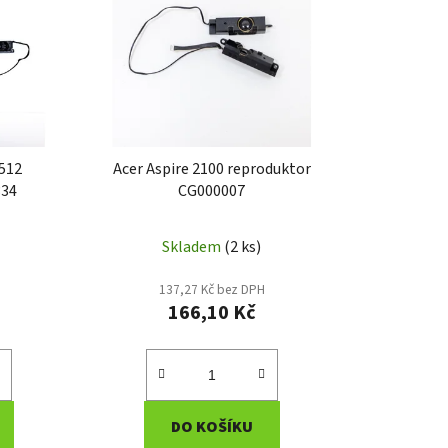
í
p
r
o
d
u
k
512
Acer Aspire 2100 reproduktor
t
334
CG000007
ů
Skladem
(2 ks)
137,27 Kč bez DPH
166,10 Kč
DO KOŠÍKU