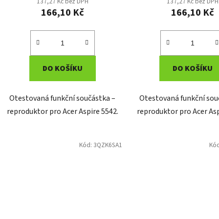
137,27 Kč bez DPH
137,27 Kč bez DPH
166,10 Kč
166,10 Kč
DO KOŠÍKU
DO KOŠÍKU
Otestovaná funkční součástka –
Otestovaná funkční sou
reproduktor pro Acer Aspire 5542.
reproduktor pro Acer Asp
Kód:
3QZK6SA1
Kó