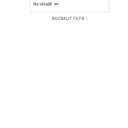
í
Na skladě
337
p
a
ROZBALIT FILTR
n
e
l