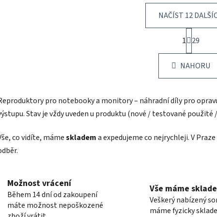
NAČÍST 12 DALŠÍ
S
1
t
29
O
r
v
á
l
NAHORU
n
á
k
d
o
v
a
Reproduktory pro notebooky a monitory – náhradní díly pro oprav
á
c
výstupu. Stav je vždy uveden u produktu (nové / testované použité 
n
í
í
p
Vše, co vidíte, máme
skladem
a expedujeme co nejrychleji. V Pra
r
v
odběr.
k
y
v
Možnost vrácení
Vše máme sklad
ý
Během 14 dní od zakoupení
Veškerý nabízený s
p
máte možnost nepoškozené
máme fyzicky sklad
i
zboží vrátit.