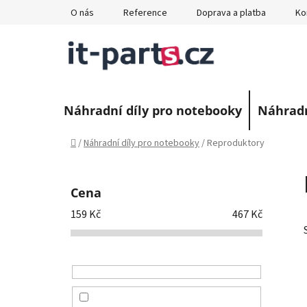
Přejít
O nás
Reference
Doprava a platba
Ko
na
obsah
Náhradní díly pro notebooky
Náhradn
Domů
/
Náhradní díly pro notebooky
/
Reproduktory
P
o
Cena
s
159
Kč
467
Kč
t
r
a
n
n