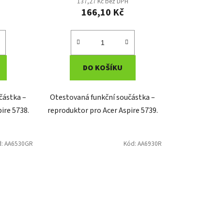
137,27 Kč bez DPH
166,10 Kč
DO KOŠÍKU
částka –
Otestovaná funkční součástka –
ire 5738.
reproduktor pro Acer Aspire 5739.
d:
AA6530GR
Kód:
AA6930R