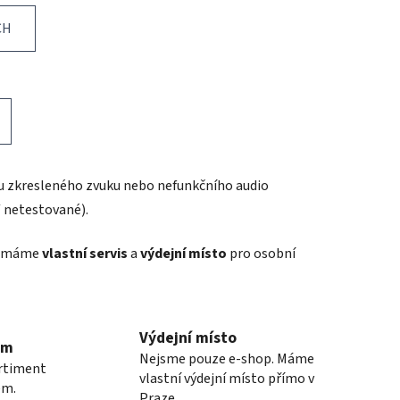
CH
u zkresleného zvuku nebo nefunkčního audio
/ netestované).
ze máme
vlastní servis
a
výdejní místo
pro osobní
Výdejní místo
em
Nejsme pouze e-shop. Máme
ortiment
vlastní výdejní místo přímo v
em.
Praze.