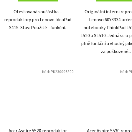
Otestovaná součástka –
Originální interní repr
reproduktory pro Lenovo IdeaPad
Lenovo 60Y3334 urče
S415. Stav: Použité - funkční.
notebooky ThinkPad L51
L520 a SL510. Jedná se o p
plně funkční a vhodný ja
za poškozené...
Kód:
PK230006S00
Kód:
P
Acer Aspire 5520 reproduktor
Acer Aspire 5530 repr