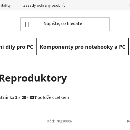
ntakty
Zásady ochrany osobních údajů
Vrácení zboží
R
í díly pro PC
Komponenty pro notebooky a PC
Reproduktory
Stránka
1
z
29
-
337
položek celkem
V
ý
Kód:
PK23000N
K