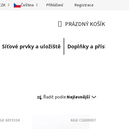
Přihlášení
Registrace
CZK
Čeština
eklamace
Obchodní podmínky
Blog
PRÁZDNÝ KOŠÍK
NÁKUPNÍ
KOŠÍK
Síťové prvky a uložiště
Doplňky a příslušenství
Ř
Řadit podle:
Nejlevnější
a
z
e
ód:
60Y3334
Kód:
CG000007
n