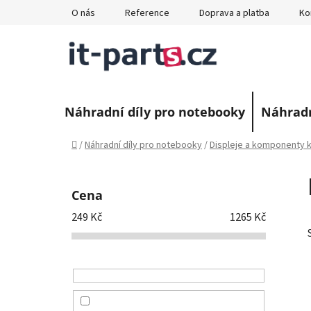
Přejít
O nás
Reference
Doprava a platba
Ko
na
obsah
Náhradní díly pro notebooky
Náhradn
Domů
/
Náhradní díly pro notebooky
/
Displeje a komponenty k
P
o
Cena
s
249
Kč
1265
Kč
t
r
a
n
n