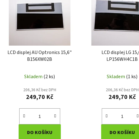
p
i
s
p
r
o
d
LCD displej AU Optronics 15,6"
LCD displej LG 15,
u
B156XW02B
LP156WH4C1B
k
t
Skladem
(2 ks)
Skladem
(1 ks)
ů
206,36 Kč bez DPH
206,36 Kč bez DPH
249,70 Kč
249,70 Kč
DO KOŠÍKU
DO KOŠÍKU