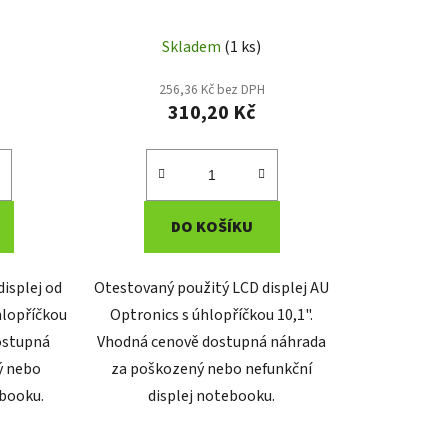
Skladem
(1 ks)
256,36 Kč bez DPH
310,20 Kč
DO KOŠÍKU
isplej od
Otestovaný použitý LCD displej AU
hlopříčkou
Optronics s úhlopříčkou 10,1".
dostupná
Vhodná cenově dostupná náhrada
ý nebo
za poškozený nebo nefunkční
ebooku.
displej notebooku.