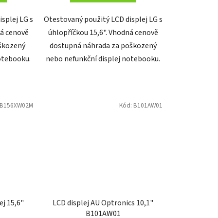
splej LG s
Otestovaný použitý LCD displej LG s
ná cenově
úhlopříčkou 15,6". Vhodná cenově
škozený
dostupná náhrada za poškozený
otebooku.
nebo nefunkční displej notebooku.
B156XW02M
Kód:
B101AW01
ej 15,6"
LCD displej AU Optronics 10,1"
B101AW01