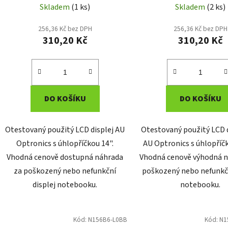
Skladem
(1 ks)
Skladem
(2 ks)
256,36 Kč bez DPH
256,36 Kč bez DPH
310,20 Kč
310,20 Kč
DO KOŠÍKU
DO KOŠÍKU
Otestovaný použitý LCD displej AU
Otestovaný použitý LCD d
Optronics s úhlopříčkou 14".
AU Optronics s úhlopříčk
Vhodná cenově dostupná náhrada
Vhodná cenově výhodná n
za poškozený nebo nefunkční
poškozený nebo nefunkčn
displej notebooku.
notebooku.
Kód:
N156B6-L0BB
Kód:
N1