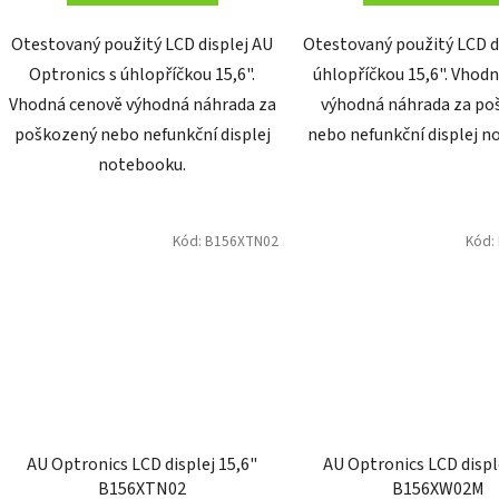
Otestovaný použitý LCD displej AU
Otestovaný použitý LCD di
Optronics s úhlopříčkou 15,6".
úhlopříčkou 15,6". Vhod
Vhodná cenově výhodná náhrada za
výhodná náhrada za po
poškozený nebo nefunkční displej
nebo nefunkční displej n
notebooku.
Kód:
B156XTN02
Kód:
AU Optronics LCD displej 15,6"
AU Optronics LCD displ
B156XTN02
B156XW02M