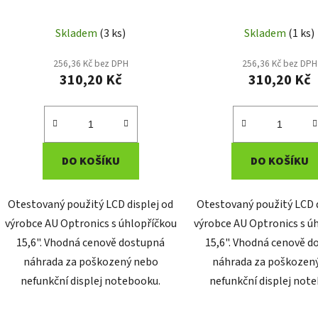
Skladem
(3 ks)
Skladem
(1 ks)
256,36 Kč bez DPH
256,36 Kč bez DPH
310,20 Kč
310,20 Kč
DO KOŠÍKU
DO KOŠÍKU
Otestovaný použitý LCD displej od
Otestovaný použitý LCD d
výrobce AU Optronics s úhlopříčkou
výrobce AU Optronics s ú
15,6". Vhodná cenově dostupná
15,6". Vhodná cenově 
náhrada za poškozený nebo
náhrada za poškozen
nefunkční displej notebooku.
nefunkční displej not