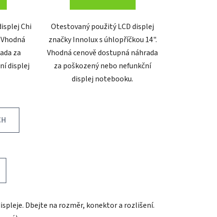
isplej Chi
Otestovaný použitý LCD displej
. Vhodná
značky Innolux s úhlopříčkou 14".
ada za
Vhodná cenově dostupná náhrada
í displej
za poškozený nebo nefunkční
displej notebooku.
CH
pleje. Dbejte na rozměr, konektor a rozlišení.