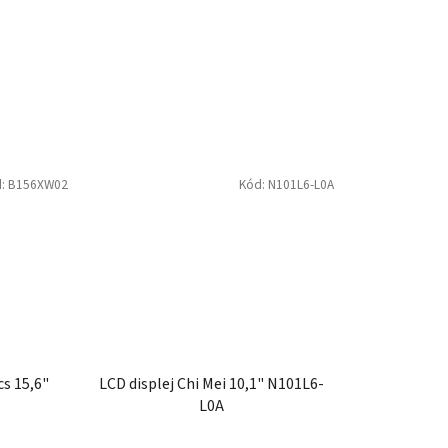
d:
B156XW02
Kód:
N101L6-L0A
cs 15,6"
LCD displej Chi Mei 10,1" N101L6-
L0A