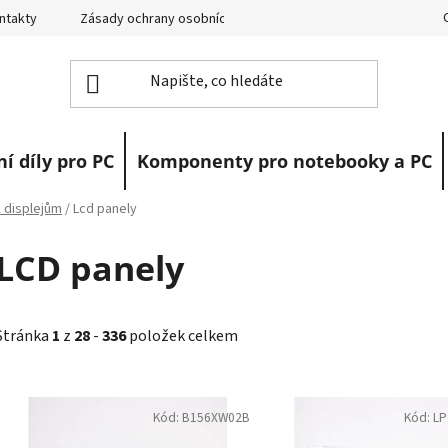
ntakty
Zásady ochrany osobních údajů
Vrácení zboží
R
í díly pro PC
Komponenty pro notebooky a PC
 displejům
/
Lcd panely
LCD panely
Stránka
1
z
28
-
336
položek celkem
V
ý
Kód:
B156XW02B
Kód:
L