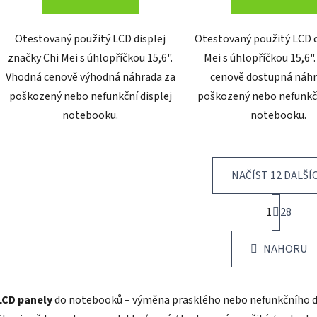
Otestovaný použitý LCD displej
Otestovaný použitý LCD d
značky Chi Mei s úhlopříčkou 15,6".
Mei s úhlopříčkou 15,6"
Vhodná cenově výhodná náhrada za
cenově dostupná náhr
poškozený nebo nefunkční displej
poškozený nebo nefunkčn
notebooku.
notebooku.
NAČÍST 12 DALŠÍ
S
1
t
28
O
r
v
á
l
NAHORU
n
á
k
d
o
v
a
LCD panely
do notebooků – výměna prasklého nebo nefunkčního dis
á
c