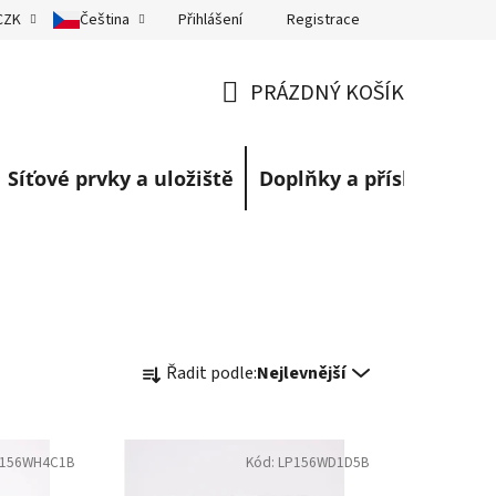
Přihlášení
Registrace
CZK
Čeština
eklamace
Obchodní podmínky
Blog
PRÁZDNÝ KOŠÍK
NÁKUPNÍ
KOŠÍK
Síťové prvky a uložiště
Doplňky a příslušenství
Ř
Řadit podle:
Nejlevnější
a
z
e
P156WH4C1B
Kód:
LP156WD1D5B
n