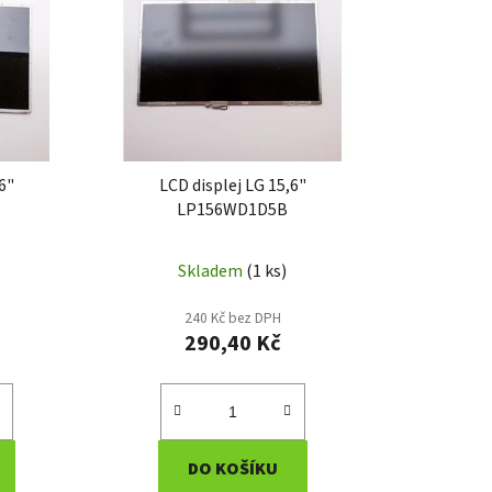
í
p
r
o
d
u
k
6"
LCD displej LG 15,6"
t
LP156WD1D5B
ů
Skladem
(1 ks)
240 Kč bez DPH
290,40 Kč
DO KOŠÍKU