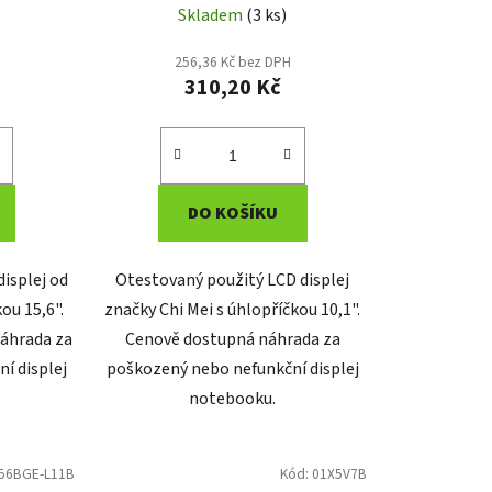
Skladem
(3 ks)
256,36 Kč bez DPH
310,20 Kč
DO KOŠÍKU
isplej od
Otestovaný použitý LCD displej
ou 15,6".
značky Chi Mei s úhlopříčkou 10,1".
áhrada za
Cenově dostupná náhrada za
í displej
poškozený nebo nefunkční displej
notebooku.
56BGE-L11B
Kód:
01X5V7B