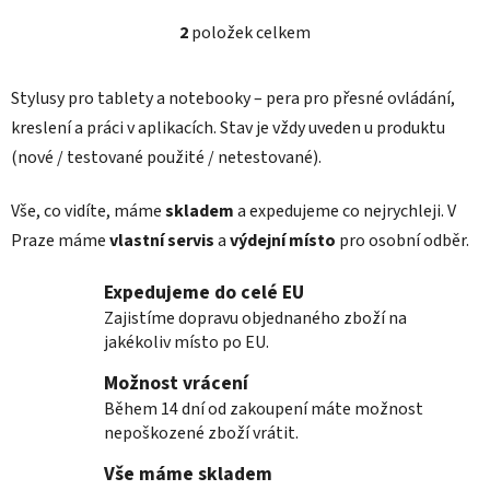
2
položek celkem
O
v
l
Stylusy pro tablety a notebooky – pera pro přesné ovládání,
á
kreslení a práci v aplikacích. Stav je vždy uveden u produktu
d
(nové / testované použité / netestované).
a
c
í
Vše, co vidíte, máme
skladem
a expedujeme co nejrychleji. V
p
Praze máme
vlastní servis
a
výdejní místo
pro osobní odběr.
r
v
Expedujeme do celé EU
k
Zajistíme dopravu objednaného zboží na
y
jakékoliv místo po EU.
v
ý
Možnost vrácení
p
Během 14 dní od zakoupení máte možnost
i
nepoškozené zboží vrátit.
s
Vše máme skladem
u