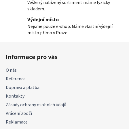
Veškerý nabízený sortiment máme fyzicky
skladem.
Výdejní místo
Nejsme pouze e-shop. Máme vlastní výdejní
místo přímo v Praze.
Z
á
Informace pro vás
p
a
O nás
t
Reference
í
Doprava a platba
Kontakty
Zásady ochrany osobních údajů
Vrácení zboží
Reklamace