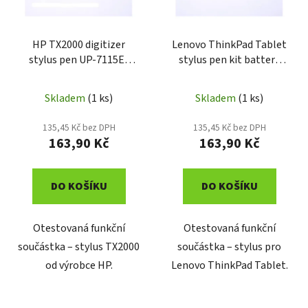
p
k
r
t
o
HP TX2000 digitizer
Lenovo ThinkPad Tablet
ů
stylus pen UP-7115E-
stylus pen kit battery
d
75A-1
04W3310
u
k
Skladem
(1 ks)
Skladem
(1 ks)
t
135,45 Kč bez DPH
135,45 Kč bez DPH
ů
163,90 Kč
163,90 Kč
DO KOŠÍKU
DO KOŠÍKU
Otestovaná funkční
Otestovaná funkční
součástka – stylus TX2000
součástka – stylus pro
od výrobce HP.
Lenovo ThinkPad Tablet.