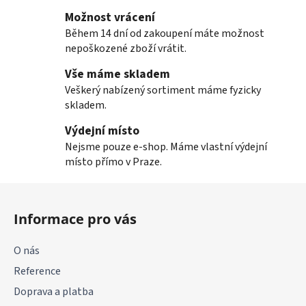
s
Možnost vrácení
u
Během 14 dní od zakoupení máte možnost
nepoškozené zboží vrátit.
Vše máme skladem
Veškerý nabízený sortiment máme fyzicky
skladem.
Výdejní místo
Nejsme pouze e-shop. Máme vlastní výdejní
místo přímo v Praze.
Z
á
Informace pro vás
p
a
O nás
t
Reference
í
Doprava a platba