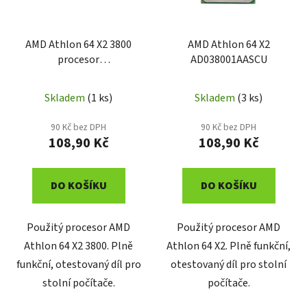
p
k
r
t
o
AMD Athlon 64 X2 3800
AMD Athlon 64 X2
ů
procesor
AD038001AASCU
d
ADO3800IAA5CU
u
k
Skladem
(1 ks)
Skladem
(3 ks)
t
90 Kč bez DPH
90 Kč bez DPH
ů
108,90 Kč
108,90 Kč
DO KOŠÍKU
DO KOŠÍKU
Použitý procesor AMD
Použitý procesor AMD
Athlon 64 X2 3800. Plně
Athlon 64 X2. Plně funkční,
funkční, otestovaný díl pro
otestovaný díl pro stolní
stolní počítače.
počítače.