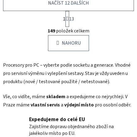
NAČÍST 12 DALŠÍCH
S
1
t
13
r
O
á
149
položek celkem
v
n
l
k
NAHORU
á
o
d
v
a
á
Procesory pro PC – vyberte podle socketu a generace. Vhodné
c
n
í
í
pro servisní výměnu i vylepšení sestavy. Stav je vždy uveden u
p
produktu (nové / testované použité / netestované).
r
v
Vše, co vidíte, máme
skladem
a expedujeme co nejrychleji. V
k
Praze máme
vlastní servis
a
výdejní místo
pro osobní odběr.
y
v
Expedujeme do celé EU
ý
p
Zajistíme dopravu objednaného zboží na
i
jakékoliv místo po EU.