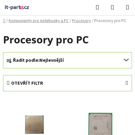
Přejít
Hledat
NÁKUPN
na
KOŠÍK
obsah
Domů
/
Komponenty pro notebooky a PC
/
Procesory
/
Procesory pro PC
Procesory pro PC
Ř
Řadit podle:
Nejlevnější
a
z
e
OTEVŘÍT FILTR
n
í
V
p
ý
r
p
o
i
d
s
u