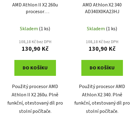
AMD Athlon II X2 260u
AMD Athlon X2 340
procesor
AD340X0KA23HJ
AD260USCK23GM
Skladem
(1 ks)
Skladem
(1 ks)
108,18 Kč bez DPH
108,18 Kč bez DPH
130,90 Kč
130,90 Kč
DO KOŠÍKU
DO KOŠÍKU
Použitý procesor AMD
Použitý procesor AMD
Athlon II X2 260u. Plně
Athlon X2 340. Plně
funkční, otestovaný díl pro
funkční, otestovaný díl pro
stolní počítače.
stolní počítače.