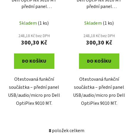
Dell OptiPlex 9010 MT
Dell OptiPlex 9010 MT
přední panel
přední panel
USB/audio/micro 04C7PH
USB/audio/micro
0DH7MN
Skladem
(1 ks)
Skladem
(1 ks)
248,18 Kč bez DPH
248,18 Kč bez DPH
300,30 Kč
300,30 Kč
DO KOŠÍKU
DO KOŠÍKU
Otestovaná funkční
Otestovaná funkční
součástka – přední panel
součástka – přední panel
USB/audio/micro pro Dell
USB/audio/micro pro Dell
OptiPlex 9010 MT.
OptiPlex 9010 MT.
8
položek celkem