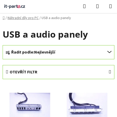
Přejít
Hledat
NÁKUPN
na
KOŠÍK
obsah
Domů
/
Náhradní díly pro PC
/
USB a audio panely
USB a audio panely
Ř
Řadit podle:
Nejlevnější
a
z
e
OTEVŘÍT FILTR
n
í
V
p
ý
r
p
o
i
d
s
u