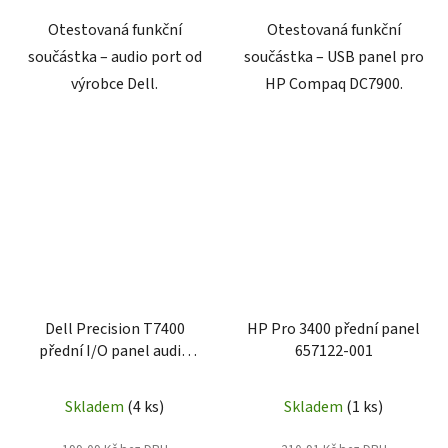
Otestovaná funkční
Otestovaná funkční
součástka – audio port od
součástka – USB panel pro
výrobce Dell.
HP Compaq DC7900.
Dell Precision T7400
HP Pro 3400 přední panel
přední I/O panel audio
657122-001
deska 0HX637
Skladem
(4 ks)
Skladem
(1 ks)