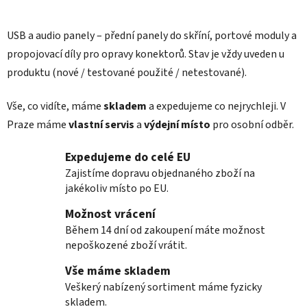
O
v
l
USB a audio panely – přední panely do skříní, portové moduly a
á
propojovací díly pro opravy konektorů. Stav je vždy uveden u
d
produktu (nové / testované použité / netestované).
a
c
í
Vše, co vidíte, máme
skladem
a expedujeme co nejrychleji. V
p
Praze máme
vlastní servis
a
výdejní místo
pro osobní odběr.
r
v
Expedujeme do celé EU
k
Zajistíme dopravu objednaného zboží na
y
jakékoliv místo po EU.
v
ý
Možnost vrácení
p
Během 14 dní od zakoupení máte možnost
i
nepoškozené zboží vrátit.
s
Vše máme skladem
u
Veškerý nabízený sortiment máme fyzicky
skladem.