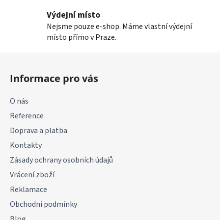
Výdejní místo
Nejsme pouze e-shop. Máme vlastní výdejní
místo přímo v Praze.
Z
á
Informace pro vás
p
a
O nás
t
Reference
í
Doprava a platba
Kontakty
Zásady ochrany osobních údajů
Vrácení zboží
Reklamace
Obchodní podmínky
Blog