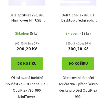
p
k
r
t
o
Dell OptiPlex 790, 990
Dell OptiPlex 990 DT
ů
MiniTower MT USB,
Desktop přední audio
d
audio, LED, IO panel
deska 0519T8
u
0G3XVD
k
Skladem
(5 ks)
Skladem
(13 ks)
t
165,45 Kč bez DPH
165,45 Kč bez DPH
ů
200,20 Kč
200,20 Kč
DO KOŠÍKU
DO KOŠÍKU
Otestovaná funkční
Otestovaná funkční
součástka – I/O panel Dell
součástka – přední audio
OptiPlex 790, 990
deska pro Dell OptiPlex
MiniTower.
990.