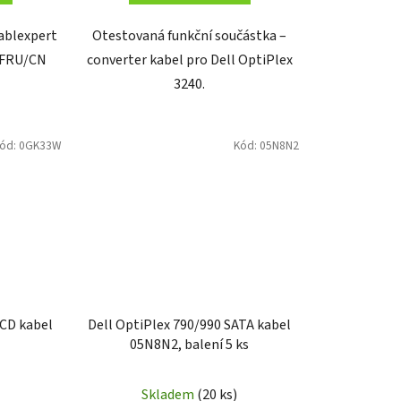
ablexpert
Otestovaná funkční součástka –
/FRU/CN
converter kabel pro Dell OptiPlex
3240.
ód:
0GK33W
Kód:
05N8N2
LCD kabel
Dell OptiPlex 790/990 SATA kabel
05N8N2, balení 5 ks
Skladem
(20 ks)