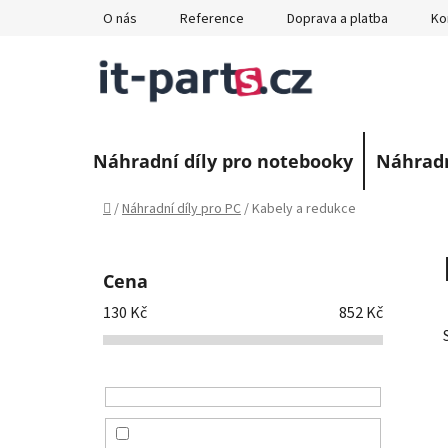
Přejít
O nás
Reference
Doprava a platba
Ko
na
obsah
Náhradní díly pro notebooky
Náhradn
Domů
/
Náhradní díly pro PC
/
Kabely a redukce
P
o
Cena
s
130
Kč
852
Kč
t
r
a
n
n