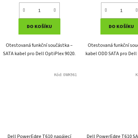
DO KOŠÍKU
DO KOŠÍKU
Otestovaná funkční součástka –
Otestovaná funkční sou
SATA kabel pro Dell OptiPlex 9020.
kabel ODD SATA pro Dell 
Kód:
0WK961
K
Dell PowerEdge T610 napájecí
Dell PowerEdge T610 SA