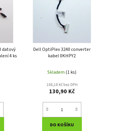
í
p
r
o
d
u
k
I datový
Dell OptiPlex 3240 converter
t
lení 4 ks
kabel 0KHPY2
ů
Skladem
(1 ks)
108,18 Kč bez DPH
130,90 Kč
DO KOŠÍKU