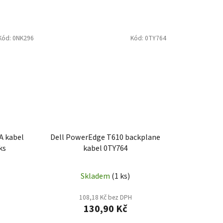
Kód:
0NK296
Kód:
0TY764
A kabel
Dell PowerEdge T610 backplane
ks
kabel 0TY764
Skladem
(1 ks)
108,18 Kč bez DPH
130,90 Kč