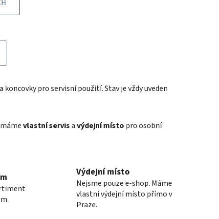
CH
a koncovky pro servisní použití. Stav je vždy uveden
ze máme
vlastní servis
a
výdejní místo
pro osobní
Výdejní místo
em
Nejsme pouze e-shop. Máme
ortiment
vlastní výdejní místo přímo v
em.
Praze.