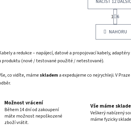
NAČÍST 12 DALŠÍ
S
1
t
6
O
r
v
á
l
NAHORU
n
á
k
d
o
v
a
Kabely a redukce – napájecí, datové a propojovací kabely, adaptéry 
á
c
u produktu (nové / testované použité / netestované).
n
í
í
p
Vše, co vidíte, máme
skladem
a expedujeme co nejrychleji. V Pra
r
v
odběr.
k
y
v
Možnost vrácení
Vše máme sklad
ý
Během 14 dní od zakoupení
Veškerý nabízený s
p
máte možnost nepoškozené
máme fyzicky sklad
i
zboží vrátit.
s