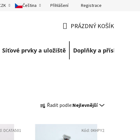
Přihlášení
Registrace
CZK
Čeština
eklamace
Obchodní podmínky
Blog
PRÁZDNÝ KOŠÍK
NÁKUPNÍ
KOŠÍK
Síťové prvky a uložiště
Doplňky a příslušenství
Ř
Řadit podle:
Nejlevnější
a
z
e
d:
DCATA501
Kód:
0KHPY2
n