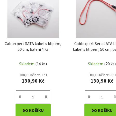
p
i
s
p
r
o
d
Cablexpert SATA kabel s klipem,
Cablexpert Serial ATA II
u
50 cm, balení 4 ks
kabel s klipem, 50 cm, ba
k
t
Skladem
(14 ks)
Skladem
(20 ks)
ů
108,18 Kč bez DPH
108,18 Kč bez DPH
130,90 Kč
130,90 Kč
DO KOŠÍKU
DO KOŠÍKU