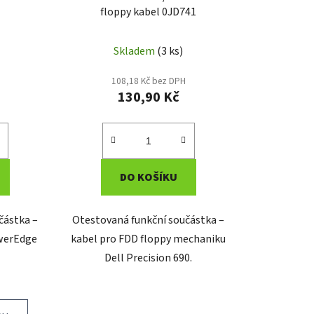
floppy kabel 0JD741
Skladem
(3 ks)
108,18 Kč bez DPH
130,90 Kč
DO KOŠÍKU
částka –
Otestovaná funkční součástka –
owerEdge
kabel pro FDD floppy mechaniku
Dell Precision 690.