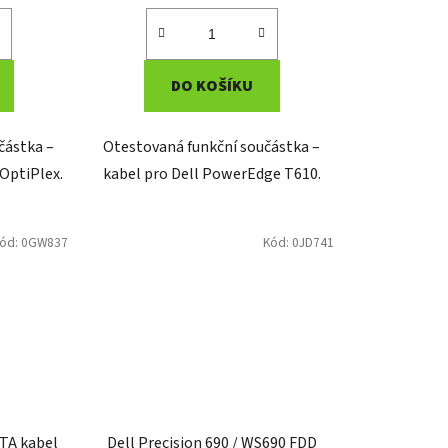
DO KOŠÍKU
částka –
Otestovaná funkční součástka –
OptiPlex.
kabel pro Dell PowerEdge T610.
ód:
0GW837
Kód:
0JD741
TA kabel
Dell Precision 690 / WS690 FDD