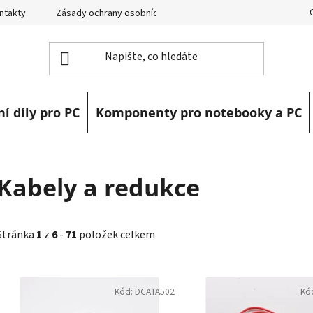
ntakty
Zásady ochrany osobních údajů
Vrácení zboží
R
í díly pro PC
Komponenty pro notebooky a PC
Kabely a redukce
Stránka
1
z
6
-
71
položek celkem
V
ý
Kód:
DCATA502
Kó