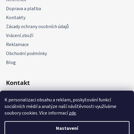
í
Doprava a platba
Kontakty
Zásady ochrany osobních údajů
Vrácení zboží
Reklamace
Obchodní podmínky
Blog
Kontakt
+420 775 177 085
K personalizaci obsahu a reklam, poskytování funkcí
sociálních médií a analýze naší návštěvnosti využíváme
soubory cookies. Více informací
zde
.
Nastavení