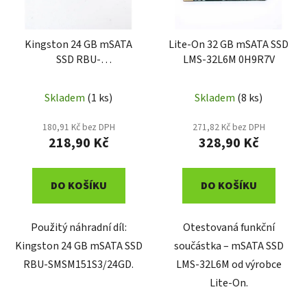
p
k
r
t
o
Kingston 24 GB mSATA
Lite-On 32 GB mSATA SSD
ů
SSD RBU-
LMS-32L6M 0H9R7V
d
SMSM151S3/24GD
u
k
Skladem
(1 ks)
Skladem
(8 ks)
t
180,91 Kč bez DPH
271,82 Kč bez DPH
ů
218,90 Kč
328,90 Kč
DO KOŠÍKU
DO KOŠÍKU
Použitý náhradní díl:
Otestovaná funkční
Kingston 24 GB mSATA SSD
součástka – mSATA SSD
RBU-SMSM151S3/24GD.
LMS-32L6M od výrobce
Lite-On.