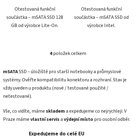
Otestovaná funkční
Otestovaná funkční
součástka – mSATA SSD 128
součástka – mSATA SSD od
GB od výrobce Lite-On.
výrobce Intel.
4
položek celkem
O
v
l
mSATA
SSD – úložiště pro starší notebooky a průmyslové
á
systémy. Ověřte kompatibilitu konektoru a rozhraní. Stav je
d
vždy uveden u produktu (nové / testované použité /
a
c
netestované).
í
p
Vše, co vidíte, máme
skladem
a expedujeme co nejrychleji. V
r
Praze máme
vlastní servis
a
výdejní místo
pro osobní odběr.
v
k
Expedujeme do celé EU