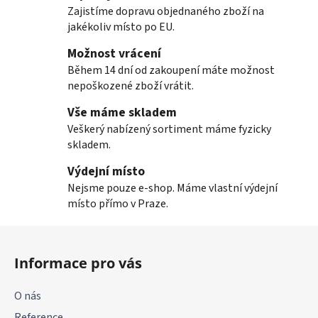
y
Zajistíme dopravu objednaného zboží na
v
jakékoliv místo po EU.
ý
p
Možnost vrácení
i
Během 14 dní od zakoupení máte možnost
s
nepoškozené zboží vrátit.
u
Vše máme skladem
Veškerý nabízený sortiment máme fyzicky
skladem.
Výdejní místo
Nejsme pouze e-shop. Máme vlastní výdejní
místo přímo v Praze.
Z
á
Informace pro vás
p
a
O nás
t
Reference