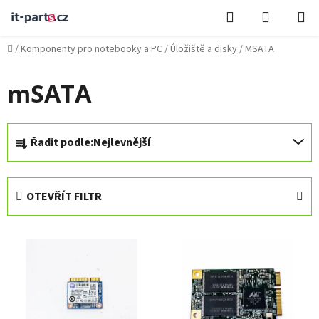
Přejít
Hledat
NÁKUPN
na
KOŠÍK
obsah
Domů
/
Komponenty pro notebooky a PC
/
Úložiště a disky
/
MSATA
mSATA
Ř
Řadit podle:
Nejlevnější
a
z
e
OTEVŘÍT FILTR
n
í
V
p
ý
r
p
o
i
d
s
u