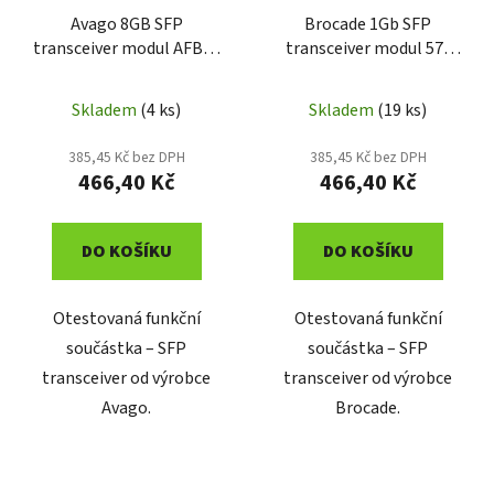
Avago 8GB SFP
Brocade 1Gb SFP
transceiver modul AFBR-
transceiver modul 57-
57D9AMZ-ELX
1000042-02
Skladem
(4 ks)
Skladem
(19 ks)
385,45 Kč bez DPH
385,45 Kč bez DPH
466,40 Kč
466,40 Kč
DO KOŠÍKU
DO KOŠÍKU
Otestovaná funkční
Otestovaná funkční
součástka – SFP
součástka – SFP
transceiver od výrobce
transceiver od výrobce
Avago.
Brocade.