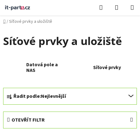
Přejít
Hledat
NÁKUPN
na
KOŠÍK
obsah
Domů
/
Síťové prvky a uložiště
Síťové prvky a uložiště
Datová pole a
Síťové prvky
NAS
Ř
Řadit podle:
Nejlevnější
a
z
e
OTEVŘÍT FILTR
n
í
V