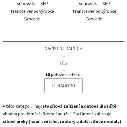
součástka – SFP
součástka – SFP
transceiver od výrobce
transceiver od výrobce
Brocade.
Brocade.
NAČÍST 12 DALŠÍCH
S
1
t
3
r
O
á
30
položek celkem
v
n
l
k
NAHORU
á
o
d
v
a
á
V této kategorii najdete
síťová zařízení a datová úložiště
c
n
í
í
vhodná pro domácí i firemní použití. Sortiment zahrnuje
p
síťové prvky (např. switche, routery a další síťové moduly)
r