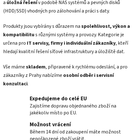
a
úložná řešení
v podobě NAS systémů a pevných disků
v
(HDD/SSD) vhodných pro zálohování a práci s daty.
k
y
v
Produkty jsou vybírány s důrazem na
spolehlivost, výkon a
ý
kompatibilitu
s různými systémy a provozy. Kategorie je
p
určena pro
IT servisy, firmy i individuální zákazníky
, kteří
i
hledají kvalitní řešení síťové infrastruktury a úložiště dat.
s
u
Vše máme
skladem
, připravené k rychlému odeslání, a pro
zákazníky z Prahy nabízíme
osobní odběr i servisní
konzultaci
.
Expedujeme do celé EU
Zajistíme dopravu objednaného zboží na
jakékoliv místo po EU.
Možnost vrácení
Během 14 dní od zakoupení máte možnost
nepoškozené zboží vrátit.