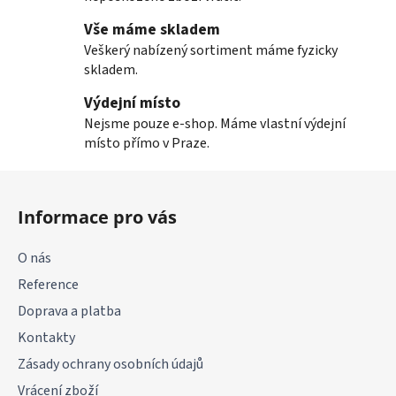
Vše máme skladem
Veškerý nabízený sortiment máme fyzicky
skladem.
Výdejní místo
Nejsme pouze e-shop. Máme vlastní výdejní
místo přímo v Praze.
Z
á
Informace pro vás
p
a
O nás
t
Reference
í
Doprava a platba
Kontakty
Zásady ochrany osobních údajů
Vrácení zboží