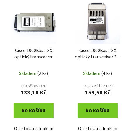
p
ý
r
p
o
i
d
s
u
p
k
r
t
o
Cisco 1000Base-SX
Cisco 1000Base-SX
ů
optický transceiver
optický transceiver 30-
d
21H9876
0759-01
u
k
Skladem
(2 ks)
Skladem
(4 ks)
t
110 Kč bez DPH
131,82 Kč bez DPH
ů
133,10 Kč
159,50 Kč
DO KOŠÍKU
DO KOŠÍKU
Otestovaná funkční
Otestovaná funkční