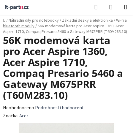
Přejít
Hledat
NÁKUPN
na
KOŠÍK
obsah
Domů
/
Náhradní díly pro notebooky
/
Základní desky a elektronika
/
Wi‑fi a
bluetooth moduly
/
56K modemová karta pro Acer Aspire 1360, Acer
Aspire 1710, Compaq Presario 5460 a Gateway M675PRR (T60M283.10)
56K modemová karta
pro Acer Aspire 1360,
Acer Aspire 1710,
Compaq Presario 5460 a
Gateway M675PRR
(T60M283.10)
Průměrné
Neohodnoceno
Podrobnosti hodnocení
hodnocení
Značka:
Acer
produktu
je