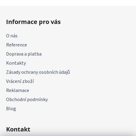
Z
á
Informace pro vás
p
a
O nás
t
Reference
í
Doprava a platba
Kontakty
Zásady ochrany osobních údajů
Vrácení zboží
Reklamace
Obchodní podmínky
Blog
Kontakt