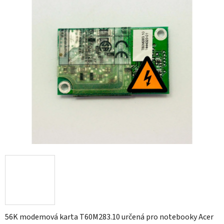
0,0
z
5
hvězdiček.
56K modemová karta T60M283.10 určená pro notebooky Acer