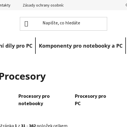
ntakty
Zásady ochrany osobních údajů
Vrácení zboží
R
í díly pro PC
Komponenty pro notebooky a PC
Procesory
Procesory pro
Procesory pro
notebooky
PC
Stránka
1
z
31
-
362
položek celkem