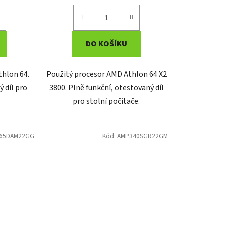
DO KOŠÍKU
thlon 64.
Použitý procesor AMD Athlon 64 X2
ý díl pro
3800. Plně funkční, otestovaný díl
pro stolní počítače.
65DAM22GG
Kód:
AMP340SGR22GM