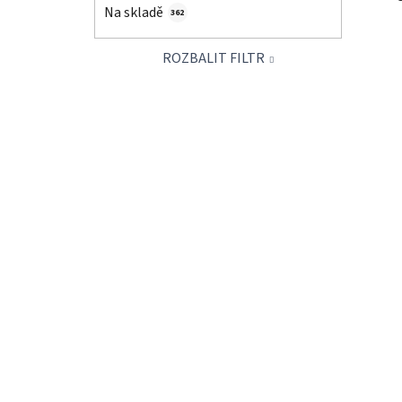
í
Na skladě
362
p
a
ROZBALIT FILTR
n
e
l