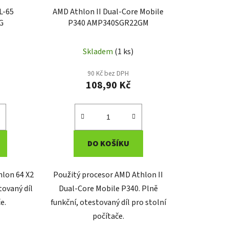
L-65
AMD Athlon II Dual-Core Mobile
G
P340 AMP340SGR22GM
Skladem
(1 ks)
90 Kč bez DPH
108,90 Kč
DO KOŠÍKU
hlon 64 X2
Použitý procesor AMD Athlon II
tovaný díl
Dual-Core Mobile P340. Plně
e.
funkční, otestovaný díl pro stolní
počítače.