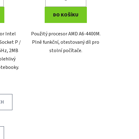
DO KOŠÍKU
or Intel
Použitý procesor AMD A6-4400M.
Socket P /
Plně funkční, otestovaný díl pro
GHz, 2MB
stolní počítače.
olehlivý
notebooky.
CH