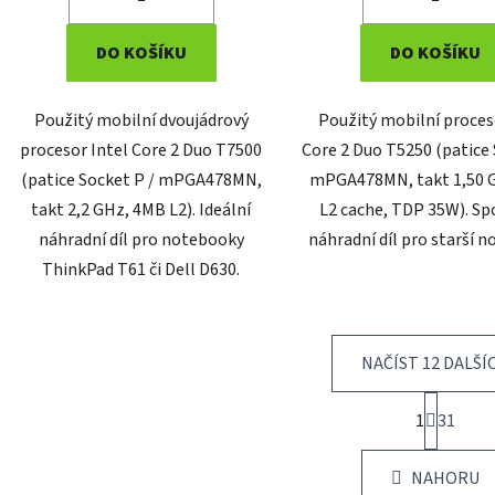
DO KOŠÍKU
DO KOŠÍKU
Použitý mobilní dvoujádrový
Použitý mobilní proces
procesor Intel Core 2 Duo T7500
Core 2 Duo T5250 (patice 
(patice Socket P / mPGA478MN,
mPGA478MN, takt 1,50 
takt 2,2 GHz, 4MB L2). Ideální
L2 cache, TDP 35W). Sp
náhradní díl pro notebooky
náhradní díl pro starší 
ThinkPad T61 či Dell D630.
NAČÍST 12 DALŠÍ
S
1
t
31
O
r
v
á
l
NAHORU
n