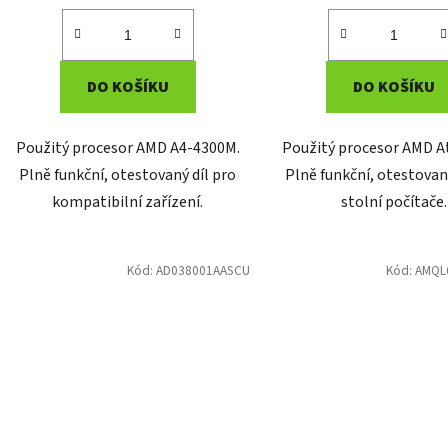
DO KOŠÍKU
DO KOŠÍKU
Použitý procesor AMD A4-4300M.
Použitý procesor AMD A
Plně funkční, otestovaný díl pro
Plně funkční, otestovan
kompatibilní zařízení.
stolní počítače.
Kód:
AD038001AASCU
Kód:
AMQL