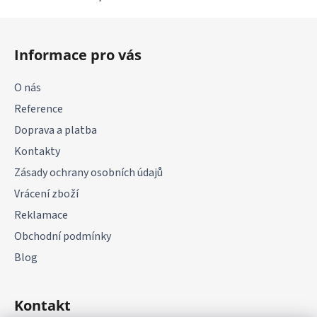
Z
á
Informace pro vás
p
a
O nás
t
Reference
í
Doprava a platba
Kontakty
Zásady ochrany osobních údajů
Vrácení zboží
Reklamace
Obchodní podmínky
Blog
Kontakt