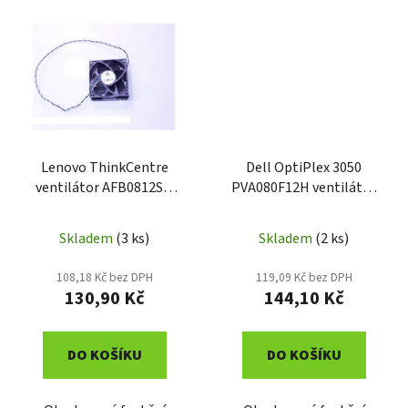
Lenovo ThinkCentre
Dell OptiPlex 3050
ventilátor AFB0812SH
PVA080F12H ventilátor
45K6530
0W52D3
Skladem
(3 ks)
Skladem
(2 ks)
108,18 Kč bez DPH
119,09 Kč bez DPH
130,90 Kč
144,10 Kč
DO KOŠÍKU
DO KOŠÍKU