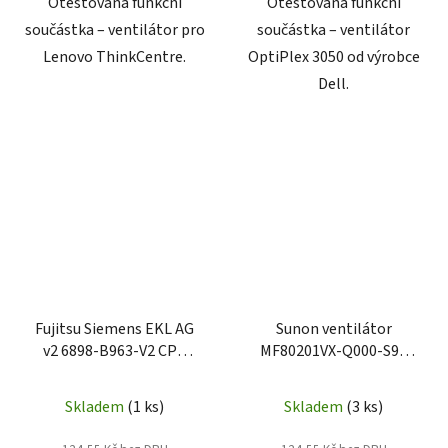
Otestovaná funkční
Otestovaná funkční
součástka – ventilátor pro
součástka – ventilátor
Lenovo ThinkCentre.
OptiPlex 3050 od výrobce
Dell.
Fujitsu Siemens EKL AG
Sunon ventilátor
v2 6898-B963-V2 CPU
MF80201VX-Q000-S99
ventilátor 21910121018
09DVNN
Skladem
(1 ks)
Skladem
(3 ks)