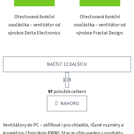
Otestovaná funkční
Otestovaná funkční
součástka – ventilátor od
součástka – ventilátor od
výrobce Delta Electronics.
výrobce Fractal Design.
NAČÍST 12 DALŠÍCH
S
1
t
9
r
O
á
97
položek celkem
v
n
l
k
NAHORU
á
o
d
v
a
á
Ventilátory do PC – skříňové i pro chladiče, různé rozměry a
c
n
í
í
konektory (3pin/4pin PWM). Stav je vždy uveden u produktu