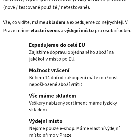
p
(nové / testované použité / netestované).
r
v
Vše, co vidíte, máme
skladem
a expedujeme co nejrychleji. V
k
Praze máme
vlastní servis
a
výdejní místo
pro osobní odběr.
y
v
Expedujeme do celé EU
ý
p
Zajistíme dopravu objednaného zboží na
i
jakékoliv místo po EU.
s
Možnost vrácení
u
Během 14 dní od zakoupení máte možnost
nepoškozené zboží vrátit.
Vše máme skladem
Veškerý nabízený sortiment máme fyzicky
skladem.
Výdejní místo
Nejsme pouze e-shop. Máme vlastní výdejní
místo přímo v Praze.