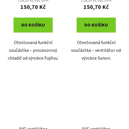
124,55 Kč bez DPH
124,55 Kč bez DPH
150,70 Kč
150,70 Kč
DO KOŠÍKU
DO KOŠÍKU
Otestovaná funkční
Otestovaná funkční
součástka – procesorový
součástka – ventilátor od
chladič od výrobce Fujitsu.
výrobce Sunon.