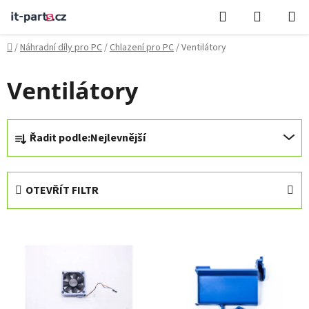
Přejít
Hledat
NÁKUPN
na
KOŠÍK
obsah
Domů
/
Náhradní díly pro PC
/
Chlazení pro PC
/
Ventilátory
Ventilátory
Ř
Řadit podle:
Nejlevnější
a
z
e
OTEVŘÍT FILTR
n
í
V
p
ý
r
p
o
i
d
s
u