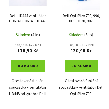
p
k
r
t
o
Dell HD445 ventilátor
Dell OptiPlex 790, 990,
ů
CD674 0CD674 0HD445
3020, 7020, 9020
d
ventilátor 1B31D2100
u
PD60054
k
Skladem
(4 ks)
Skladem
(8 ks)
t
108,18 Kč bez DPH
108,18 Kč bez DPH
ů
130,90 Kč
130,90 Kč
DO KOŠÍKU
DO KOŠÍKU
Otestovaná funkční
Otestovaná funkční
součástka – ventilátor
součástka – ventilátor Dell
HD445 od výrobce Dell.
OptiPlex 790.