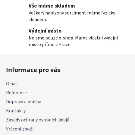
Vše máme skladem
Veškerý nabízený sortiment máme fyzicky
skladem.
Výdejní místo
Nejsme pouze e-shop. Máme vlastní výdejní
místo přímo v Praze.
Z
á
Informace pro vás
p
a
O nás
t
Reference
í
Doprava a platba
Kontakty
Zásady ochrany osobních údajů
Vrácení zboží