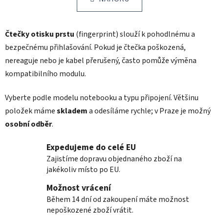
á
o
d
v
a
á
Čtečky otisku prstu
(fingerprint) slouží k pohodlnému a
c
n
í
í
bezpečnému přihlašování. Pokud je čtečka poškozená,
p
nereaguje nebo je kabel přerušený, často pomůže výměna
r
kompatibilního modulu.
v
k
Vyberte podle modelu notebooku a typu připojení. Většinu
y
v
položek máme
skladem
a odesíláme rychle; v Praze je možný
ý
osobní odběr
.
p
i
Expedujeme do celé EU
s
Zajistíme dopravu objednaného zboží na
u
jakékoliv místo po EU.
Možnost vrácení
Během 14 dní od zakoupení máte možnost
nepoškozené zboží vrátit.