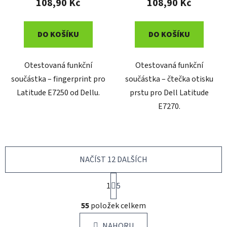
108,90 Kč
108,90 Kč
DO KOŠÍKU
DO KOŠÍKU
Otestovaná funkční
Otestovaná funkční
součástka – fingerprint pro
součástka – čtečka otisku
Latitude E7250 od Dellu.
prstu pro Dell Latitude
E7270.
NAČÍST 12 DALŠÍCH
S
1
t
5
r
O
á
55
položek celkem
v
n
l
k
NAHORU