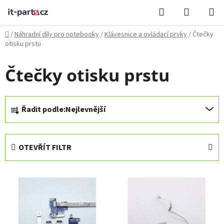
Přejít
Hledat
NÁKUPN
na
KOŠÍK
obsah
Domů
/
Náhradní díly pro notebooky
/
Klávesnice a ovládací prvky
/
Čtečky
otisku prstu
Čtečky otisku prstu
Ř
Řadit podle:
Nejlevnější
a
z
e
OTEVŘÍT FILTR
n
í
V
p
ý
r
p
o
i
d