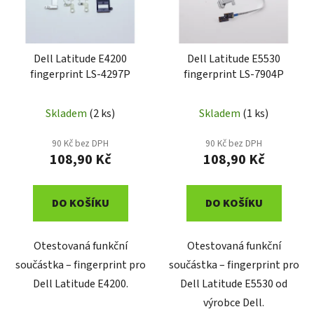
s
u
p
k
r
t
o
Dell Latitude E4200
Dell Latitude E5530
ů
fingerprint LS-4297P
fingerprint LS-7904P
d
u
k
Skladem
(2 ks)
Skladem
(1 ks)
t
90 Kč bez DPH
90 Kč bez DPH
ů
108,90 Kč
108,90 Kč
DO KOŠÍKU
DO KOŠÍKU
Otestovaná funkční
Otestovaná funkční
součástka – fingerprint pro
součástka – fingerprint pro
Dell Latitude E4200.
Dell Latitude E5530 od
výrobce Dell.