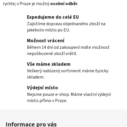
v
rychle; v Praze je možný
osobní odběr
.
ý
p
Expedujeme do celé EU
i
Zajistíme dopravu objednaného zboží na
s
jakékoliv místo po EU.
u
Možnost vrácení
Během 14 dní od zakoupení máte možnost
nepoškozené zboží vrátit.
Vše máme skladem
Veškerý nabízený sortiment máme fyzicky
skladem.
Výdejní místo
Nejsme pouze e-shop. Máme vlastní výdejní
místo přímo v Praze.
Z
á
Informace pro vás