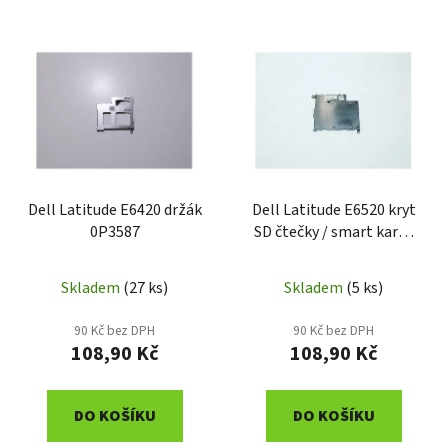
í
V
p
ý
r
p
o
i
d
s
u
p
k
r
t
o
Dell Latitude E6420 držák
Dell Latitude E6520 kryt
ů
0P3587
SD čtečky / smart karet
d
A10A56
u
k
Skladem
(27 ks)
Skladem
(5 ks)
t
90 Kč bez DPH
90 Kč bez DPH
ů
108,90 Kč
108,90 Kč
DO KOŠÍKU
DO KOŠÍKU