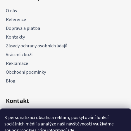
p
a
O nás
t
Reference
í
Doprava a platba
Kontakty
Zásady ochrany osobních údajů
Vrácení zboží
Reklamace
Obchodní podmínky
Blog
Kontakt
+420 775 177 085
K personalizaci obsahu a reklam, poskytování funkcí
sociálních médií a analýze naší návštěvnosti využíváme
soubory cookies. Více informací
zde
.