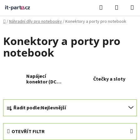
Přejít
Hledat
NÁKUPN
na
KOŠÍK
obsah
Domů
/
Náhradní díly pro notebooky
/
Konektory a porty pro notebook
Konektory a porty pro
notebook
Napájecí
Čtečky a sloty
konektor (DC
jack)
Ř
Řadit podle:
Nejlevnější
a
z
e
OTEVŘÍT FILTR
n