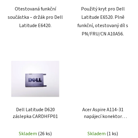
Otestovaná funkční
Použitý kryt pro Dell
součástka – držák pro Dell
Latitude E6520. Plně
Latitude E6420.
funkční, otestovaný díl s
PN/FRU/CN A10A56.
Dell Latitude D620
Acer Aspire A114-31
záslepka CARDHFP01
napájecí konektor
DDZ8PAAD000
Skladem
(26 ks)
Skladem
(1 ks)