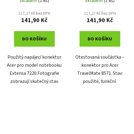
Skladem
(1 ks)
Skladem
(1 ks)
117,27 Kč bez DPH
117,27 Kč bez DPH
141,90 Kč
141,90 Kč
DO KOŠÍKU
DO KOŠÍKU
Použitý napájecí konektor
Otestovaná součástka –
Acer pro model notebooku
konektor pro Acer
Extensa 7220.Fotografie
TravelMate 8571. Stav:
zobrazují skutečný stav.
použité, funkční.