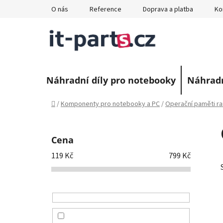
Přejít
O nás
Reference
Doprava a platba
Ko
na
obsah
Náhradní díly pro notebooky
Náhradn
Domů
/
Komponenty pro notebooky a PC
/
Operační paměti r
P
o
Cena
s
119
Kč
799
Kč
t
r
a
n
n