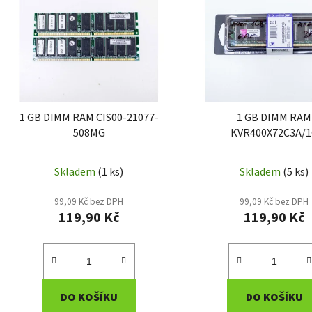
p
i
s
p
r
o
d
1 GB DIMM RAM CIS00-21077-
1 GB DIMM RAM
u
508MG
KVR400X72C3A/
k
t
Skladem
(1 ks)
Skladem
(5 ks)
ů
99,09 Kč bez DPH
99,09 Kč bez DPH
119,90 Kč
119,90 Kč
DO KOŠÍKU
DO KOŠÍKU