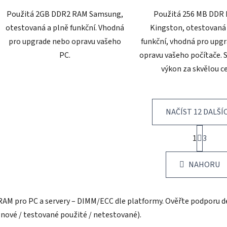
Použitá 2GB DDR2 RAM Samsung,
Použitá 256 MB DDR 
otestovaná a plně funkční. Vhodná
Kingston, otestovaná
pro upgrade nebo opravu vašeho
funkční, vhodná pro upg
PC.
opravu vašeho počítače. 
výkon za skvělou c
NAČÍST 12 DALŠÍ
S
1
t
3
O
r
v
á
l
NAHORU
n
á
k
d
o
v
a
RAM pro PC a servery – DIMM/ECC dle platformy. Ověřte podporu de
á
c
(nové / testované použité / netestované).
n
í
í