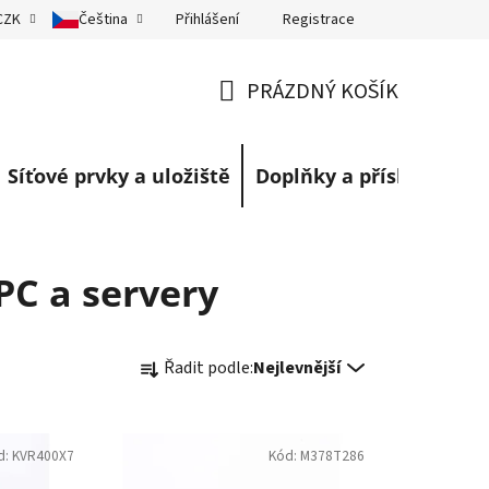
Přihlášení
Registrace
CZK
Čeština
eklamace
Obchodní podmínky
Blog
PRÁZDNÝ KOŠÍK
NÁKUPNÍ
KOŠÍK
Síťové prvky a uložiště
Doplňky a příslušenství
PC a servery
Ř
Řadit podle:
Nejlevnější
a
z
e
d:
KVR400X7
Kód:
M378T286
n