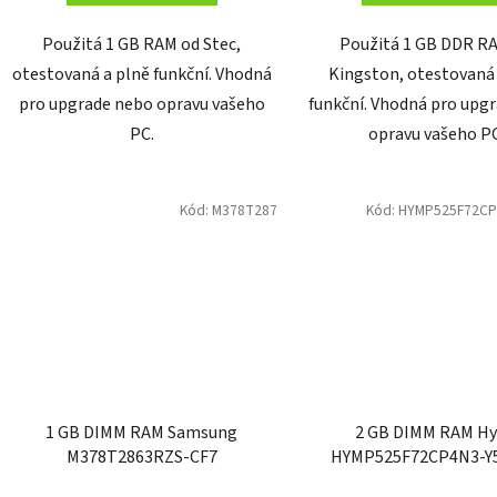
Použitá 1 GB RAM od Stec,
Použitá 1 GB DDR R
otestovaná a plně funkční. Vhodná
Kingston, otestovaná
pro upgrade nebo opravu vašeho
funkční. Vhodná pro upg
PC.
opravu vašeho P
Kód:
M378T287
Kód:
HYMP525F72CP4
1 GB DIMM RAM Samsung
2 GB DIMM RAM Hy
M378T2863RZS-CF7
HYMP525F72CP4N3-Y