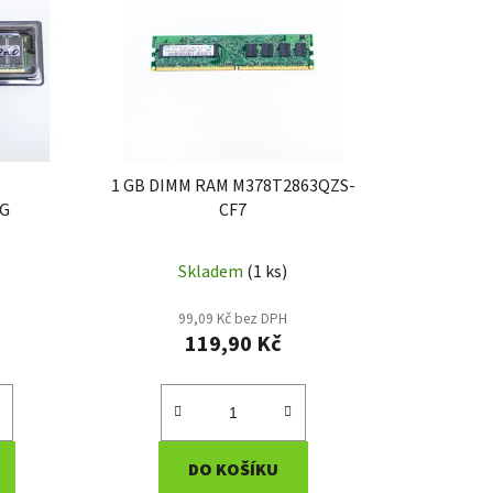
í
p
r
o
d
u
k
1 GB DIMM RAM M378T2863QZS-
t
1G
CF7
ů
Skladem
(1 ks)
99,09 Kč bez DPH
119,90 Kč
DO KOŠÍKU