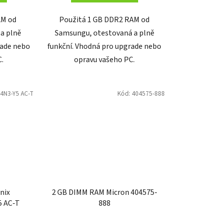
AM od
Použitá 1 GB DDR2 RAM od
 a plně
Samsungu, otestovaná a plně
rade nebo
funkční. Vhodná pro upgrade nebo
C.
opravu vašeho PC.
N3-Y5 AC-T
Kód:
404575-888
nix
2 GB DIMM RAM Micron 404575-
5 AC-T
888