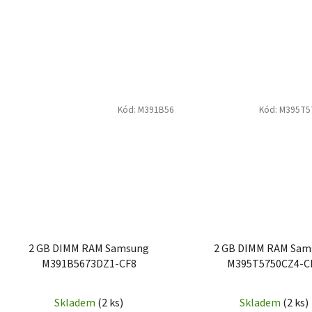
Kód:
M391B56
Kód:
M395T5
2 GB DIMM RAM Samsung
2 GB DIMM RAM Sam
M391B5673DZ1-CF8
M395T5750CZ4-C
Skladem
(2 ks)
Skladem
(2 ks)