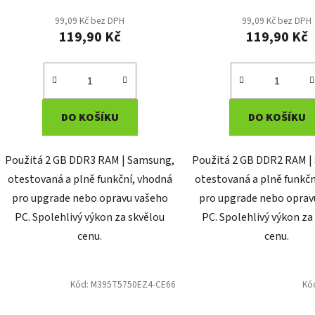
99,09 Kč bez DPH
99,09 Kč bez DPH
119,90 Kč
119,90 Kč
DO KOŠÍKU
DO KOŠÍKU
Použitá 2 GB DDR3 RAM | Samsung,
Použitá 2 GB DDR2 RAM |
otestovaná a plně funkční, vhodná
otestovaná a plně funkčn
pro upgrade nebo opravu vašeho
pro upgrade nebo oprav
PC. Spolehlivý výkon za skvělou
PC. Spolehlivý výkon za
cenu.
cenu.
Kód:
M395T5750EZ4-CE66
Kó