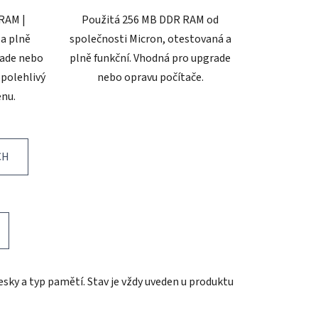
RAM |
Použitá 256 MB DDR RAM od
 a plně
společnosti Micron, otestovaná a
rade nebo
plně funkční. Vhodná pro upgrade
Spolehlivý
nebo opravu počítače.
enu.
CH
sky a typ pamětí. Stav je vždy uveden u produktu