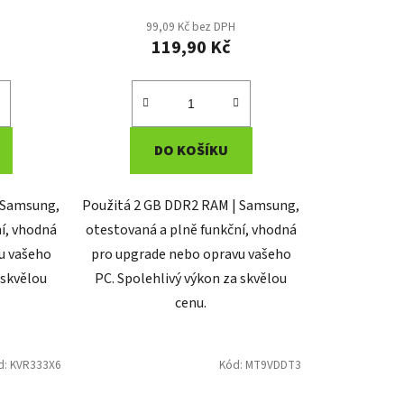
99,09 Kč bez DPH
119,90 Kč
DO KOŠÍKU
 Samsung,
Použitá 2 GB DDR2 RAM | Samsung,
í, vhodná
otestovaná a plně funkční, vhodná
u vašeho
pro upgrade nebo opravu vašeho
 skvělou
PC. Spolehlivý výkon za skvělou
cenu.
d:
KVR333X6
Kód:
MT9VDDT3