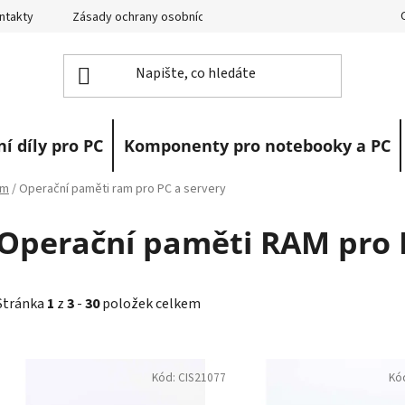
ntakty
Zásady ochrany osobních údajů
Vrácení zboží
R
í díly pro PC
Komponenty pro notebooky a PC
am
/
Operační paměti ram pro PC a servery
Operační paměti RAM pro 
Stránka
1
z
3
-
30
položek celkem
V
ý
Kód:
CIS21077
Kó