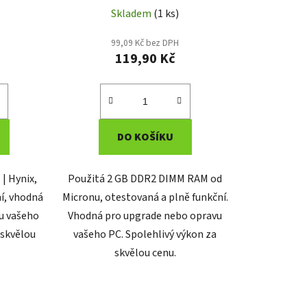
Skladem
(1 ks)
99,09 Kč bez DPH
119,90 Kč
DO KOŠÍKU
| Hynix,
Použitá 2 GB DDR2 DIMM RAM od
í, vhodná
Micronu, otestovaná a plně funkční.
u vašeho
Vhodná pro upgrade nebo opravu
 skvělou
vašeho PC. Spolehlivý výkon za
skvělou cenu.