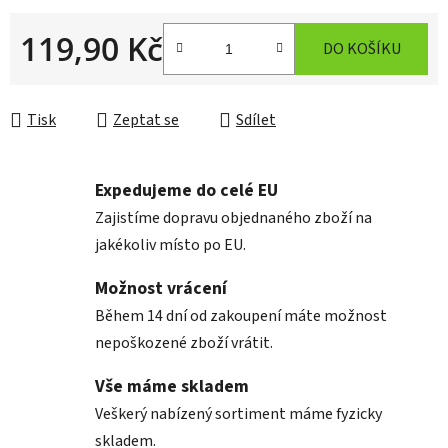
119,90 Kč
DO KOŠÍKU
Měrná cena:
Tisk
Zeptat se
Sdílet
Expedujeme do celé EU
Zajistíme dopravu objednaného zboží na
jakékoliv místo po EU.
Možnost vrácení
Během 14 dní od zakoupení máte možnost
nepoškozené zboží vrátit.
Vše máme skladem
Veškerý nabízený sortiment máme fyzicky
skladem.