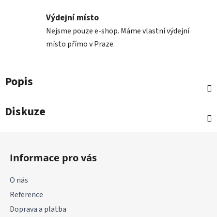
Výdejní místo
Nejsme pouze e-shop. Máme vlastní výdejní
místo přímo v Praze.
Popis
Diskuze
Z
á
Informace pro vás
p
a
O nás
t
Reference
í
Doprava a platba