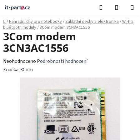
Přejít
Hledat
NÁKUPN
na
KOŠÍK
obsah
Domů
/
Náhradní díly pro notebooky
/
Základní desky a elektronika
/
Wi‑fi a
bluetooth moduly
/
3Com modem 3CN3AC1556
3Com modem
3CN3AC1556
Průměrné
Neohodnoceno
Podrobnosti hodnocení
hodnocení
Značka:
3Com
produktu
je
0,0
z
5
hvězdiček.