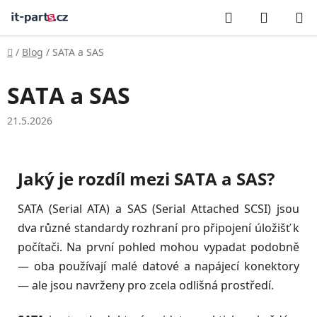
Přejít
Hledat
NÁKUP
na
KOŠÍK
obsah
Domů
/
Blog
/
SATA a SAS
SATA a SAS
21.5.2026
Jaký je rozdíl mezi SATA a SAS?
SATA (Serial ATA) a SAS (Serial Attached SCSI) jsou
dva různé standardy rozhraní pro připojení úložišť k
počítači. Na první pohled mohou vypadat podobně
— oba používají malé datové a napájecí konektory
— ale jsou navrženy pro zcela odlišná prostředí.