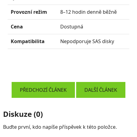
Provozní režim
8–12 hodin denně běžně
Nep
Cena
Dostupná
Výr
Kompatibilita
Nepodporuje SAS disky
Umí
PŘEDCHOZÍ ČLÁNEK
DALŠÍ ČLÁNEK
Diskuze (0)
Buďte první, kdo napíše příspěvek k této položce.