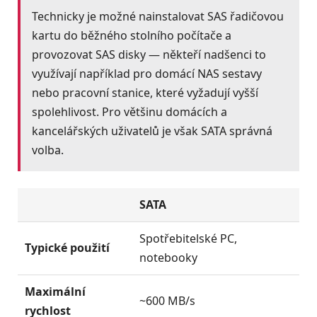
Technicky je možné nainstalovat SAS řadičovou
kartu do běžného stolního počítače a
provozovat SAS disky — někteří nadšenci to
využívají například pro domácí NAS sestavy
nebo pracovní stanice, které vyžadují vyšší
spolehlivost. Pro většinu domácích a
kancelářských uživatelů je však SATA správná
volba.
SATA
SA
Spotřebitelské PC,
Ser
Typické použití
notebooky
úlo
Maximální
~600 MB/s
Až 
rychlost