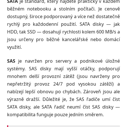
SATA
je standard, který najdete prakticky v každém
běžném notebooku a stolním počítači. Je cenově
dostupný, široce podporovaný a více než dostatečně
rychlý pro každodenní použití. SATA disky — jak
HDD, tak SSD — dosahují rychlosti kolem 600 MB/s a
jsou určeny pro běžné kancelářské nebo domácí
využití.
SAS
je navržen pro servery a podnikové úložné
systémy. SAS disky mají vyšší otáčky, podporují
mnohem delší provozní zátěž (jsou navrženy pro
nepřetržitý provoz 24/7 pod vysokou zátěží) a
nabízejí lepší obnovu po chybách. Zároveň jsou ale
výrazně dražší. Důležité je, že SAS řadiče umí číst
SATA disky, ale SATA řadič neumí číst SAS disky —
kompatibilita funguje pouze jedním směrem.