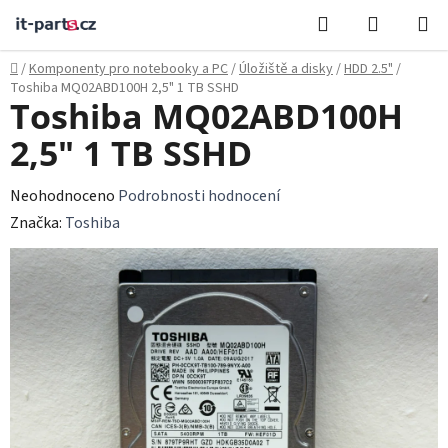
Přejít
Hledat
NÁKUPN
na
KOŠÍK
obsah
Domů
/
Komponenty pro notebooky a PC
/
Úložiště a disky
/
HDD 2.5"
/
Toshiba MQ02ABD100H 2,5" 1 TB SSHD
Toshiba MQ02ABD100H
2,5" 1 TB SSHD
Průměrné
Neohodnoceno
Podrobnosti hodnocení
hodnocení
Značka:
Toshiba
produktu
je
0,0
z
5
hvězdiček.