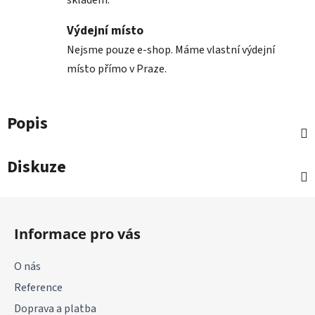
skladem.
Výdejní místo
Nejsme pouze e-shop. Máme vlastní výdejní
místo přímo v Praze.
Popis
Diskuze
Z
á
Informace pro vás
p
a
O nás
t
Reference
í
Doprava a platba