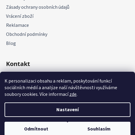
Zásady ochrany osobních údajů
Vrácení zboží
Reklamace
Obchodní podmínky
Blog
Kontakt
+420 775 177 085
K personalizaci obsahu a reklam, poskytování funkcí
sociálních médií a analýze naší návštěvnosti využíváme
soubory cookies. Více informací
zde
.
Nastavení
Vytvořil Shoptet
Odmítnout
Souhlasím
Copyright 2026
it-parts.cz
. Všechna práva vyhrazena.