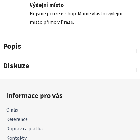
Výdejní místo
Nejsme pouze e-shop. Máme vlastní výdejní
místo přímo v Praze.
Popis
Diskuze
Z
á
Informace pro vás
p
a
O nás
t
Reference
í
Doprava a platba
Kontakty