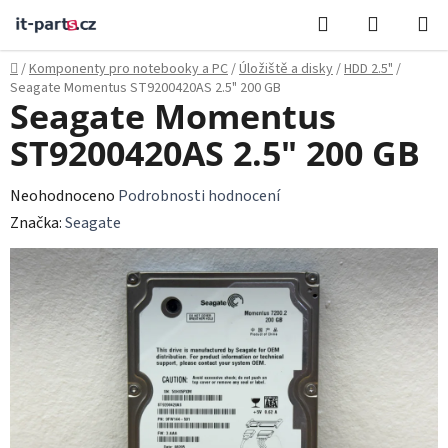
Přejít
Hledat
NÁKUPN
na
KOŠÍK
obsah
Domů
/
Komponenty pro notebooky a PC
/
Úložiště a disky
/
HDD 2.5"
/
Seagate Momentus ST9200420AS 2.5" 200 GB
Seagate Momentus
ST9200420AS 2.5" 200 GB
Průměrné
Neohodnoceno
Podrobnosti hodnocení
hodnocení
Značka:
Seagate
produktu
je
0,0
z
5
hvězdiček.