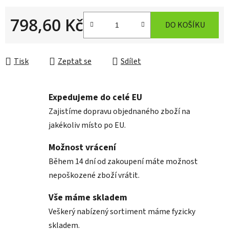
798,60 Kč
DO KOŠÍKU
Měrná cena:
Tisk
Zeptat se
Sdílet
Expedujeme do celé EU
Zajistíme dopravu objednaného zboží na
jakékoliv místo po EU.
Možnost vrácení
Během 14 dní od zakoupení máte možnost
nepoškozené zboží vrátit.
Vše máme skladem
Veškerý nabízený sortiment máme fyzicky
skladem.