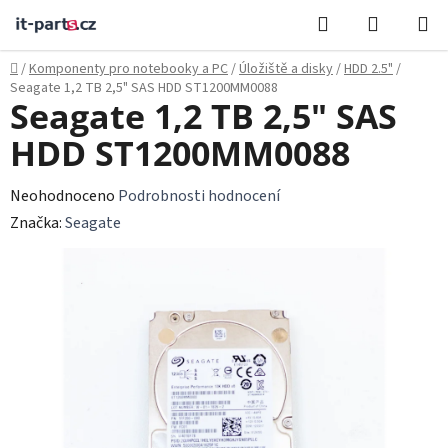
Přejít
Hledat
NÁKUPN
na
KOŠÍK
obsah
Domů
/
Komponenty pro notebooky a PC
/
Úložiště a disky
/
HDD 2.5"
/
Seagate 1,2 TB 2,5" SAS HDD ST1200MM0088
Seagate 1,2 TB 2,5" SAS
HDD ST1200MM0088
Průměrné
Neohodnoceno
Podrobnosti hodnocení
hodnocení
Značka:
Seagate
produktu
je
0,0
z
5
hvězdiček.