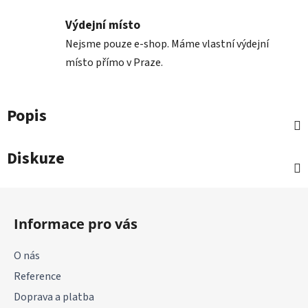
Výdejní místo
Nejsme pouze e-shop. Máme vlastní výdejní
místo přímo v Praze.
Popis
Diskuze
Z
á
Informace pro vás
p
a
O nás
t
Reference
í
Doprava a platba