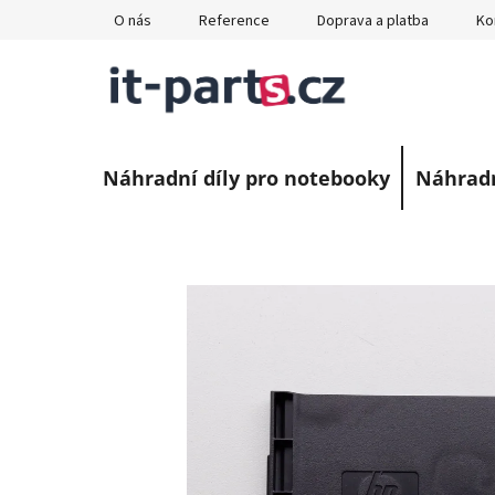
Přejít
O nás
Reference
Doprava a platba
Ko
na
obsah
Náhradní díly pro notebooky
Náhradn