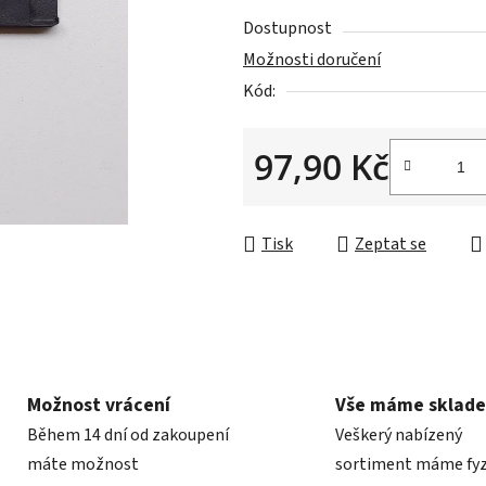
0,0
Dostupnost
z
Možnosti doručení
5
Kód:
hvězdiček.
97,90 Kč
Měrná cena:
Tisk
Zeptat se
Možnost vrácení
Vše máme sklad
Během 14 dní od zakoupení
Veškerý nabízený
máte možnost
sortiment máme fyz