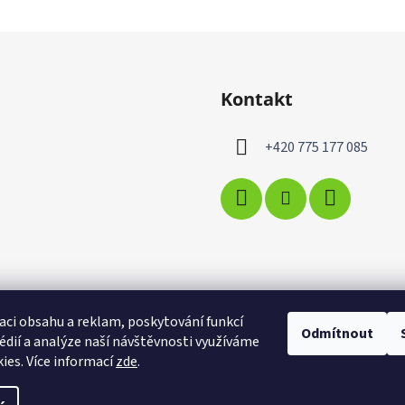
Kontakt
+420 775 177 085
aci obsahu a reklam, poskytování funkcí
Odmítnout
édií a analýze naší návštěvnosti využíváme
ies. Více informací
zde
.