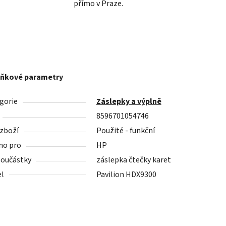
přímo v Praze.
ňkové parametry
gorie
Záslepky a výplně
8596701054746
 zboží
Použité - funkční
no pro
HP
součástky
záslepka čtečky karet
l
Pavilion HDX9300