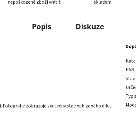
nepoškozené zboží vrátit.
skladem.
Popis
Diskuze
Dopl
Kate
EAN
Stav
Urče
Typ 
Mode
 Fotografie zobrazuje skutečný stav nabízeného dílu,