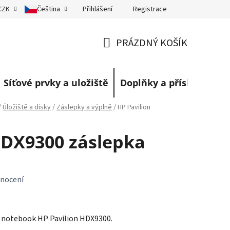
Přihlášení
Registrace
CZK
Čeština
eklamace
Obchodní podmínky
Blog
PRÁZDNÝ KOŠÍK
NÁKUPNÍ
KOŠÍK
Síťové prvky a uložiště
Doplňky a příslušenství
/
Úložiště a disky
/
Záslepky a výplně
/
HP Pavilion
HDX9300 záslepka
nocení
o notebook HP Pavilion HDX9300.