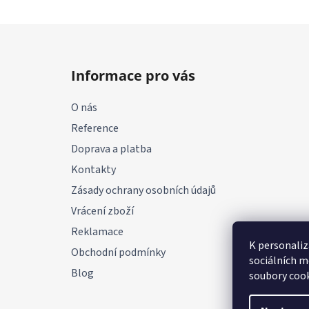
Z
á
Informace pro vás
p
a
O nás
t
Reference
í
Doprava a platba
Kontakty
Zásady ochrany osobních údajů
Vrácení zboží
Reklamace
K personaliz
Obchodní podmínky
sociálních m
Blog
soubory cook