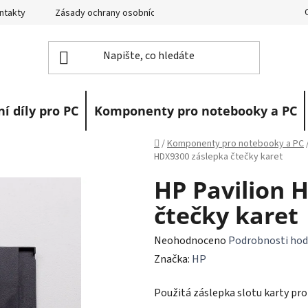
ntakty
Zásady ochrany osobních údajů
Vrácení zboží
R
í díly pro PC
Komponenty pro notebooky a PC
Domů
/
Komponenty pro notebooky a PC
HDX9300 záslepka čtečky karet
HP Pavilion 
čtečky karet
Průměrné
Neohodnoceno
Podrobnosti hod
hodnocení
Značka:
HP
produktu
Použitá záslepka slotu karty pr
je