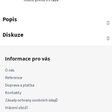
místo přímo v Praze.
Popis
Diskuze
Z
á
Informace pro vás
p
a
O nás
t
Reference
í
Doprava a platba
Kontakty
Zásady ochrany osobních údajů
Vrácení zboží