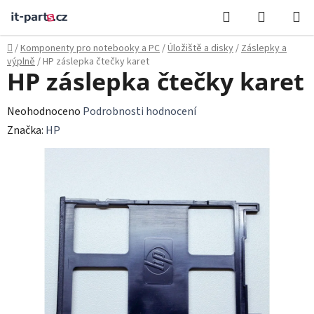
Přejít
Hledat
NÁKUPN
na
KOŠÍK
obsah
Domů
/
Komponenty pro notebooky a PC
/
Úložiště a disky
/
Záslepky a
výplně
/
HP záslepka čtečky karet
HP záslepka čtečky karet
Průměrné
Neohodnoceno
Podrobnosti hodnocení
hodnocení
Značka:
HP
produktu
je
0,0
z
5
hvězdiček.