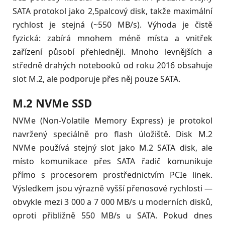
SATA protokol jako 2,5palcový disk, takže maximální
rychlost je stejná (~550 MB/s). Výhoda je čistě
fyzická: zabírá mnohem méně místa a vnitřek
zařízení působí přehledněji. Mnoho levnějších a
středně drahých notebooků od roku 2016 obsahuje
slot M.2, ale podporuje přes něj pouze SATA.
M.2 NVMe SSD
NVMe (Non-Volatile Memory Express) je protokol
navržený speciálně pro flash úložiště. Disk M.2
NVMe používá stejný slot jako M.2 SATA disk, ale
místo komunikace přes SATA řadič komunikuje
přímo s procesorem prostřednictvím PCIe linek.
Výsledkem jsou výrazně vyšší přenosové rychlosti —
obvykle mezi 3 000 a 7 000 MB/s u moderních disků,
oproti přibližně 550 MB/s u SATA. Pokud dnes