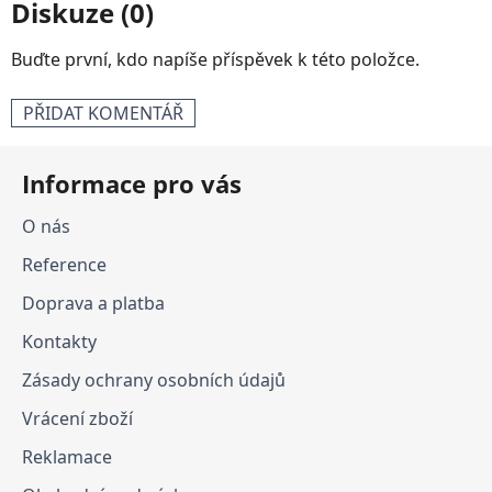
Diskuze (0)
Buďte první, kdo napíše příspěvek k této položce.
PŘIDAT KOMENTÁŘ
Z
Informace pro vás
á
p
O nás
a
Reference
t
í
Doprava a platba
Kontakty
Zásady ochrany osobních údajů
Vrácení zboží
Reklamace