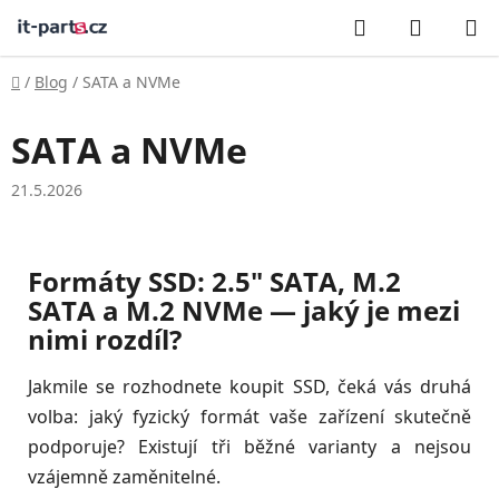
Přejít
Hledat
NÁKUP
na
KOŠÍK
obsah
Domů
/
Blog
/
SATA a NVMe
SATA a NVMe
21.5.2026
Formáty SSD: 2.5" SATA, M.2
SATA a M.2 NVMe — jaký je mezi
nimi rozdíl?
Jakmile se rozhodnete koupit SSD, čeká vás druhá
volba: jaký fyzický formát vaše zařízení skutečně
podporuje? Existují tři běžné varianty a nejsou
vzájemně zaměnitelné.