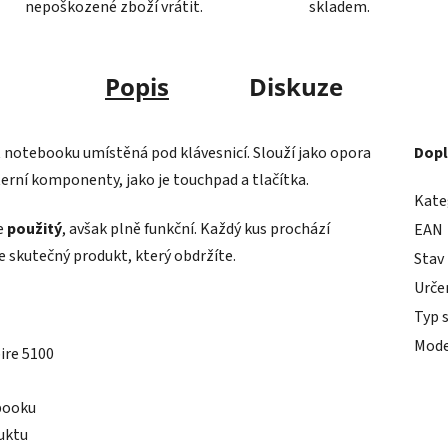
nepoškozené zboží vrátit.
skladem.
Popis
Diskuze
t notebooku umístěná pod klávesnicí. Slouží jako opora
Dopl
nterní komponenty, jako je touchpad a tlačítka.
Kate
e
použitý
, avšak plně funkční. Každý kus prochází
EAN
e skutečný produkt, který obdržíte.
Stav
Urče
Typ 
Mode
ire 5100
booku
uktu