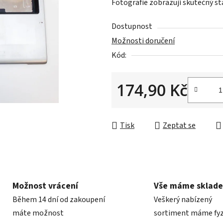
Fotografie zobrazují skutečný st
0,0
z
Dostupnost
5
Možnosti doručení
hvězdiček.
Kód:
174,90 Kč
Měrná cena:
Tisk
Zeptat se
Možnost vrácení
Vše máme sklad
Během 14 dní od zakoupení
Veškerý nabízený
máte možnost
sortiment máme fyz