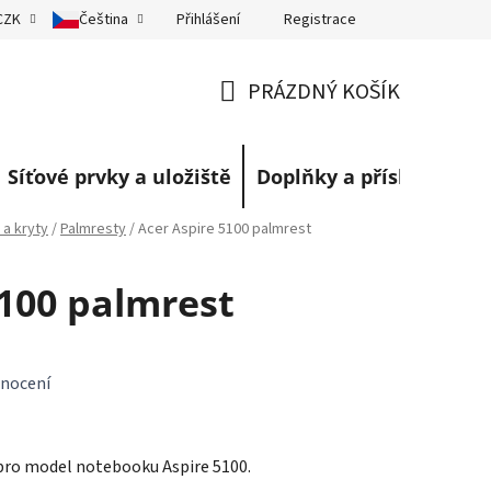
Přihlášení
Registrace
CZK
Čeština
eklamace
Obchodní podmínky
Blog
PRÁZDNÝ KOŠÍK
NÁKUPNÍ
KOŠÍK
Síťové prvky a uložiště
Doplňky a příslušenství
 a kryty
/
Palmresty
/
Acer Aspire 5100 palmrest
5100 palmrest
nocení
pro model notebooku Aspire 5100.