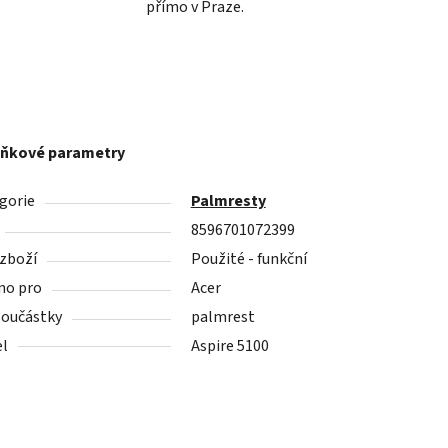
přímo v Praze.
ňkové parametry
gorie
Palmresty
8596701072399
 zboží
Použité - funkční
no pro
Acer
součástky
palmrest
l
Aspire 5100