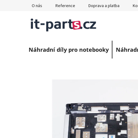
Přejít
O nás
Reference
Doprava a platba
Ko
na
obsah
Náhradní díly pro notebooky
Náhradn