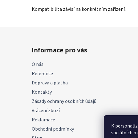
Kompatibilita závisí na konkrétním zařízení.
Z
á
Informace pro vás
p
a
O nás
t
Reference
í
Doprava a platba
Kontakty
Zásady ochrany osobních údajů
Vrácení zboží
Reklamace
K personaliz
Obchodní podmínky
sociálních m