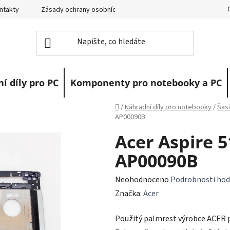
ntakty
Zásady ochrany osobních údajů
Vrácení zboží
R
í díly pro PC
Komponenty pro notebooky a PC
Domů
/
Náhradní díly pro notebooky
/
Šasi
AP00090B
Acer Aspire 
AP00090B
Průměrné
Neohodnoceno
Podrobnosti hod
hodnocení
Značka:
Acer
produktu
Použitý palmrest výrobce ACER 
je