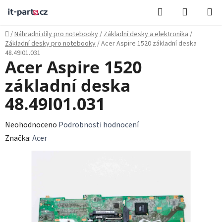
Přejít
Hledat
NÁKUPN
na
KOŠÍK
obsah
Domů
/
Náhradní díly pro notebooky
/
Základní desky a elektronika
/
Základní desky pro notebooky
/
Acer Aspire 1520 základní deska
48.49I01.031
Acer Aspire 1520
základní deska
48.49I01.031
Průměrné
Neohodnoceno
Podrobnosti hodnocení
hodnocení
Značka:
Acer
produktu
je
0,0
z
5
hvězdiček.