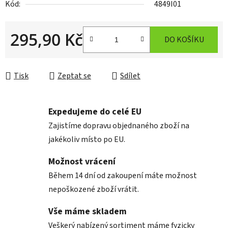
Kód:
4849I01
295,90 Kč
DO KOŠÍKU
Měrná cena:
Tisk
Zeptat se
Sdílet
Expedujeme do celé EU
Zajistíme dopravu objednaného zboží na
jakékoliv místo po EU.
Možnost vrácení
Během 14 dní od zakoupení máte možnost
nepoškozené zboží vrátit.
Vše máme skladem
Veškerý nabízený sortiment máme fyzicky