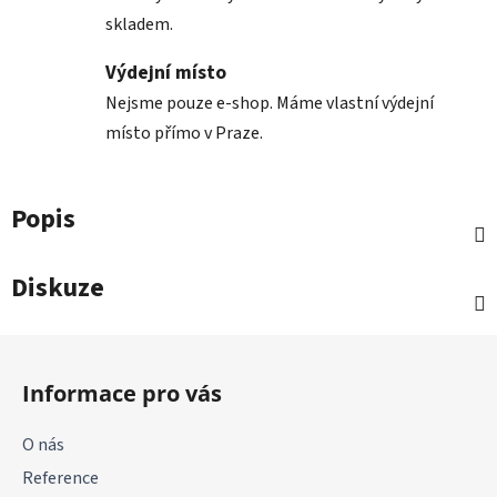
skladem.
Výdejní místo
Nejsme pouze e-shop. Máme vlastní výdejní
místo přímo v Praze.
Popis
Diskuze
Z
á
Informace pro vás
p
a
O nás
t
Reference
í