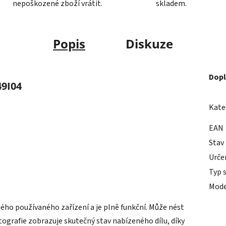
nepoškozené zboží vrátit.
skladem.
Popis
Diskuze
Dopl
49I04
Kate
EAN
Stav
Urče
Typ 
Mode
o používaného zařízení a je plně funkční. Může nést
otografie zobrazuje skutečný stav nabízeného dílu, díky