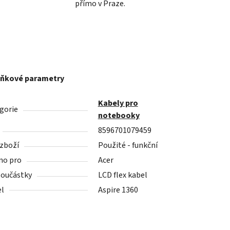
přímo v Praze.
ňkové parametry
Kabely pro
gorie
notebooky
8596701079459
 zboží
Použité - funkční
no pro
Acer
součástky
LCD flex kabel
l
Aspire 1360