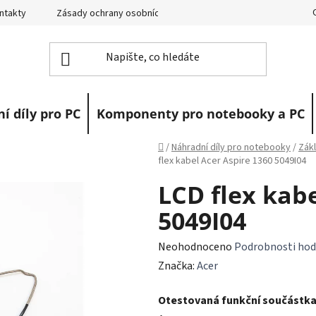
ntakty
Zásady ochrany osobních údajů
Vrácení zboží
R
í díly pro PC
Komponenty pro notebooky a PC
Domů
/
Náhradní díly pro notebooky
/
Zákl
flex kabel Acer Aspire 1360 5049I04
LCD flex kabe
5049I04
Průměrné
Neohodnoceno
Podrobnosti hod
hodnocení
Značka:
Acer
produktu
Otestovaná funkční součástk
je