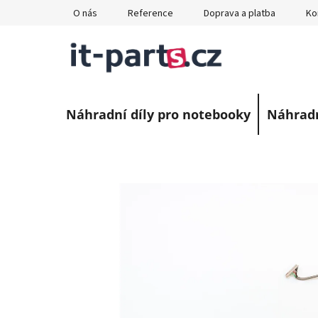
Přejít
O nás
Reference
Doprava a platba
Ko
na
obsah
Náhradní díly pro notebooky
Náhradn