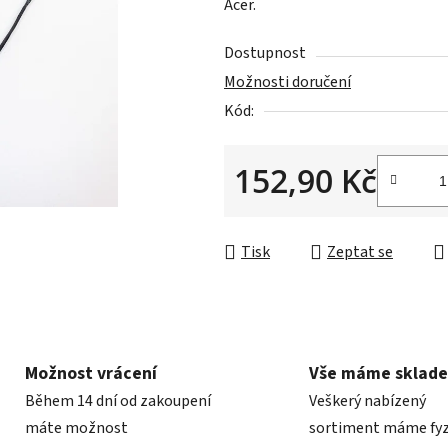
Acer.
0,0
z
Dostupnost
5
Možnosti doručení
hvězdiček.
Kód:
152,90 Kč
Měrná cena:
Tisk
Zeptat se
Možnost vrácení
Vše máme sklad
Během 14 dní od zakoupení
Veškerý nabízený
máte možnost
sortiment máme fyz