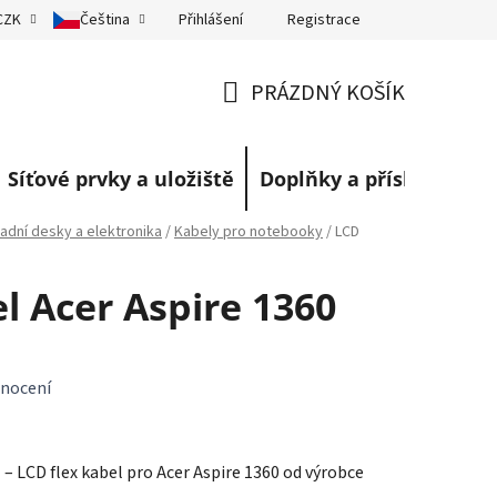
Přihlášení
Registrace
CZK
Čeština
eklamace
Obchodní podmínky
Blog
PRÁZDNÝ KOŠÍK
NÁKUPNÍ
KOŠÍK
Síťové prvky a uložiště
Doplňky a příslušenství
adní desky a elektronika
/
Kabely pro notebooky
/
LCD
l Acer Aspire 1360
nocení
a
– LCD flex kabel pro Acer Aspire 1360 od výrobce