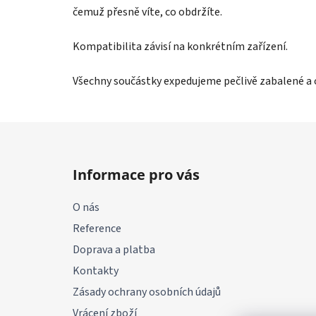
čemuž přesně víte, co obdržíte.
Kompatibilita závisí na konkrétním zařízení.
Všechny součástky expedujeme pečlivě zabalené a 
Z
á
Informace pro vás
p
a
O nás
t
Reference
í
Doprava a platba
Kontakty
Zásady ochrany osobních údajů
Vrácení zboží