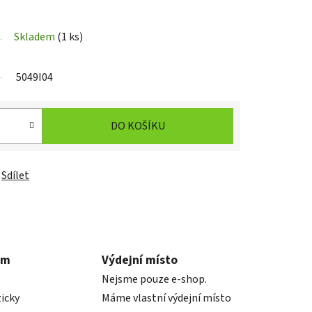
Skladem
(1 ks)
5049I04
DO KOŠÍKU
Sdílet
em
Výdejní místo
Nejsme pouze e-shop.
icky
Máme vlastní výdejní místo