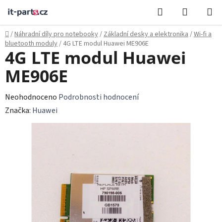
Přejít
Hledat
NÁKUPN
na
KOŠÍK
obsah
Domů
/
Náhradní díly pro notebooky
/
Základní desky a elektronika
/
Wi‑fi a
bluetooth moduly
/
4G LTE modul Huawei ME906E
4G LTE modul Huawei
ME906E
Průměrné
Neohodnoceno
Podrobnosti hodnocení
hodnocení
Značka:
Huawei
produktu
je
0,0
z
5
hvězdiček.