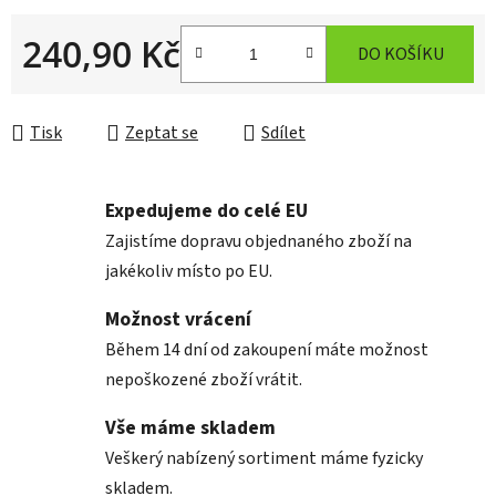
240,90 Kč
DO KOŠÍKU
Měrná cena:
Tisk
Zeptat se
Sdílet
Expedujeme do celé EU
Zajistíme dopravu objednaného zboží na
jakékoliv místo po EU.
Možnost vrácení
Během 14 dní od zakoupení máte možnost
nepoškozené zboží vrátit.
Vše máme skladem
Veškerý nabízený sortiment máme fyzicky
skladem.