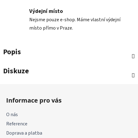
Výdejní místo
Nejsme pouze e-shop. Máme vlastní výdejní
místo přímo v Praze.
Popis
Diskuze
Z
á
Informace pro vás
p
a
O nás
t
Reference
í
Doprava a platba