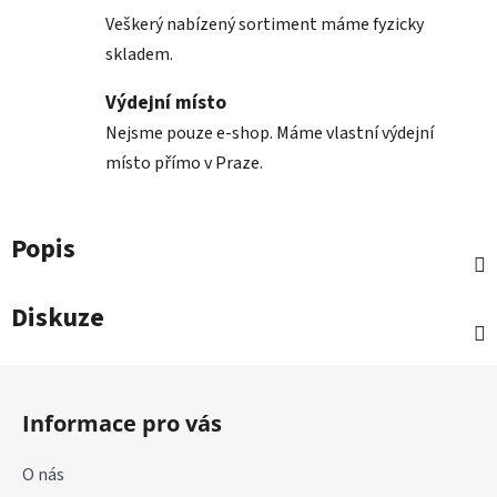
Veškerý nabízený sortiment máme fyzicky
skladem.
Výdejní místo
Nejsme pouze e-shop. Máme vlastní výdejní
místo přímo v Praze.
Popis
Diskuze
Z
á
Informace pro vás
p
a
O nás
t