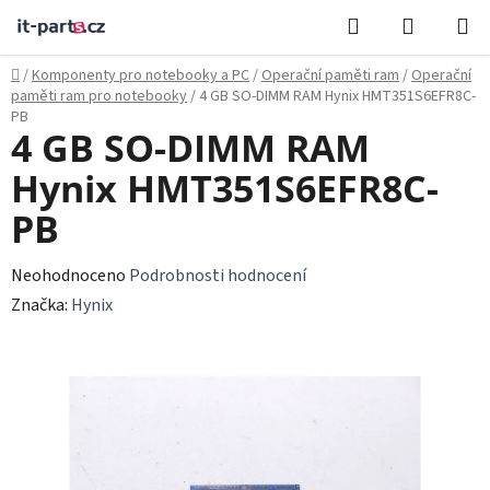
Přejít
Hledat
NÁKUPN
na
KOŠÍK
obsah
Domů
/
Komponenty pro notebooky a PC
/
Operační paměti ram
/
Operační
paměti ram pro notebooky
/
4 GB SO-DIMM RAM Hynix HMT351S6EFR8C-
PB
4 GB SO-DIMM RAM
Hynix HMT351S6EFR8C-
PB
Průměrné
Neohodnoceno
Podrobnosti hodnocení
hodnocení
Značka:
Hynix
produktu
je
0,0
z
5
hvězdiček.