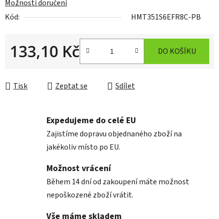
Možnosti doručení
Kód:
HMT351S6EFR8C-PB
133,10 Kč
DO KOŠÍKU
Měrná cena:
Tisk
Zeptat se
Sdílet
Expedujeme do celé EU
Zajistíme dopravu objednaného zboží na
jakékoliv místo po EU.
Možnost vrácení
Během 14 dní od zakoupení máte možnost
nepoškozené zboží vrátit.
Vše máme skladem