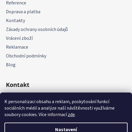
Reference
í
Doprava a platba
Kontakty
Zásady ochrany osobních údajů
Vrácení zboží
Reklamace
Obchodní podmínky
Blog
Kontakt
+420 775 177 085
K personalizaci obsahu a reklam, poskytování funkcí
sociálních médií a analýze naší návštěvnosti využíváme
soubory cookies. Více informací
zde
.
Nastavení