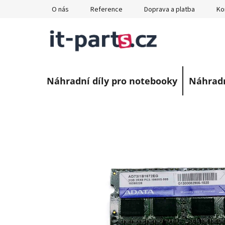
Přejít
O nás
Reference
Doprava a platba
Ko
na
obsah
Náhradní díly pro notebooky
Náhradn