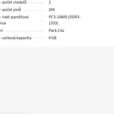
- počet modulů
2
- počet pinů
204
- takt paměťové
PC3-10600 (DDR3-
nice
1333)
ní
Pack 2 ks
- celková kapacita
4 GB