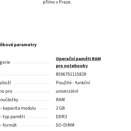
přímo v Praze.
ňkové parametry
Operační paměti RAM
gorie
pro notebooky
8596701115829
 zboží
Použité - funkční
no pro
univerzální
součástky
RAM
- kapacita modulu
2 GB
- typ paměti
DDR3
- formát
SO-DIMM