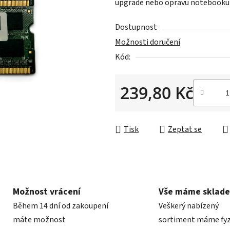
upgrade nebo opravu notebooku č
0,0
z
Dostupnost
5
Možnosti doručení
hvězdiček.
Kód:
239,80 Kč
Měrná cena:
Tisk
Zeptat se
Možnost vrácení
Vše máme sklad
Během 14 dní od zakoupení
Veškerý nabízený
máte možnost
sortiment máme fyz