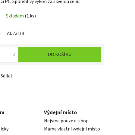
i PC. Spolehlivý výkon za skvělou cenu.
Skladem
(1 ks)
AD73I1B
DO KOŠÍKU
Sdílet
em
Výdejní místo
Nejsme pouze e-shop.
icky
Máme vlastní výdejní místo