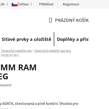
Přihlášení
Registrace
CZK
Čeština
eklamace
Obchodní podmínky
Blog
PRÁZDNÝ KOŠÍK
NÁKUPNÍ
KOŠÍK
Síťové prvky a uložiště
Doplňky a příslušenství
/
Operační paměti ram
/
Operační paměti ram pro
D73I1B1672EG
DIMM RAM
EG
nocení
 ADATA, otestovaná a plně funkční. Vhodná pro