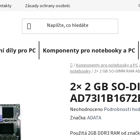
ntakty
Zásady ochrany osobních údajů
Vrácení zboží
R
í díly pro PC
Komponenty pro notebooky a PC
Domů
/
Komponenty pro notebooky a PC
notebooky
/
2× 2 GB SO-DIMM RAM A
2× 2 GB SO-
AD73I1B1672
Průměrné
Neohodnoceno
Podrobnosti hod
hodnocení
Značka:
ADATA
produktu
Použitá 2GB DDR3 RAM od značky
je