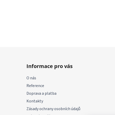
Z
á
Informace pro vás
p
a
O nás
t
Reference
í
Doprava a platba
Kontakty
Zásady ochrany osobních údajů