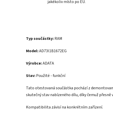
jakékoliv místo po EU.
Typ součástky:
RAM
Model:
AD73I1B1672EG
Výrobce:
ADATA
Stav:
Použité - funkční
Tato otestovaná součástka pochází z demontovanéh
skutečný stav nabízeného dílu, díky čemuž přesně v
Kompatibilita závisí na konkrétním zařízení.