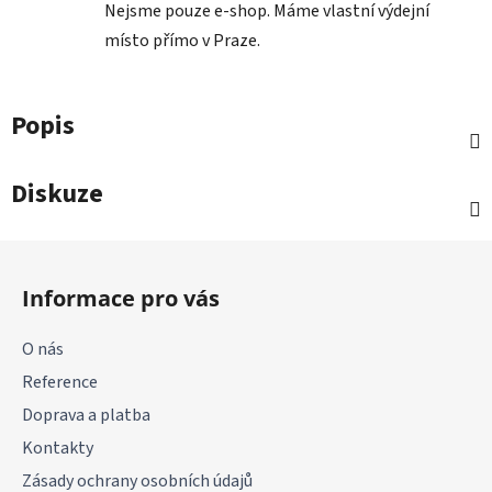
Nejsme pouze e-shop. Máme vlastní výdejní
místo přímo v Praze.
Popis
Diskuze
Z
á
Informace pro vás
p
a
O nás
t
Reference
í
Doprava a platba
Kontakty
Zásady ochrany osobních údajů