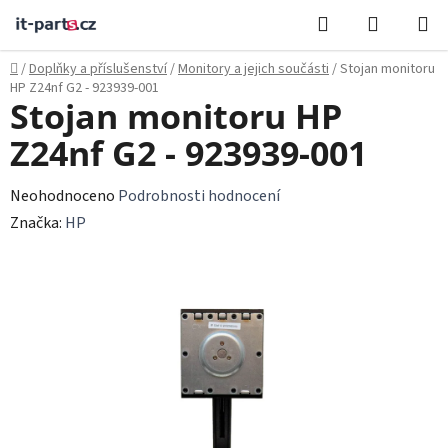
Přejít
Hledat
NÁKUPN
na
KOŠÍK
obsah
Domů
/
Doplňky a příslušenství
/
Monitory a jejich součásti
/
Stojan monitoru
HP Z24nf G2 - 923939-001
Stojan monitoru HP
Z24nf G2 - 923939-001
Průměrné
Neohodnoceno
Podrobnosti hodnocení
hodnocení
Značka:
HP
produktu
je
0,0
z
5
hvězdiček.