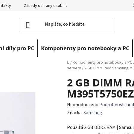
ntakty
Zásady ochrany osobních údajů
Vrácení zboží
R
í díly pro PC
Komponenty pro notebooky a PC
Domů
/
Komponenty pro notebooky a PC
servery
/
2 GB DIMM RAM Samsung M
2 GB DIMM 
M395T5750EZ
Průměrné
Neohodnoceno
Podrobnosti hod
hodnocení
Značka:
Samsung
produktu
Použitá 2 GB DDR2 RAM | Samsun
je