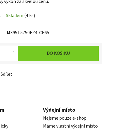
ý výkon za skvělou cenu.
Skladem
(4 ks)
M395T5750EZ4-CE65
DO KOŠÍKU
Sdílet
em
Výdejní místo
Nejsme pouze e-shop.
icky
Máme vlastní výdejní místo