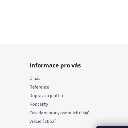
Z
á
Informace pro vás
p
a
O nás
t
Reference
í
Doprava a platba
Kontakty
Zásady ochrany osobních údajů
Vrácení zboží