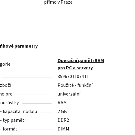
přímo v Praze.
ňkové parametry
Operační paměti RAM
gorie
pro PC a servery
8596701107411
 zboží
Použité - funkční
no pro
univerzální
součástky
RAM
- kapacita modulu
2 GB
- typ paměti
DDR2
- formát
DIMM