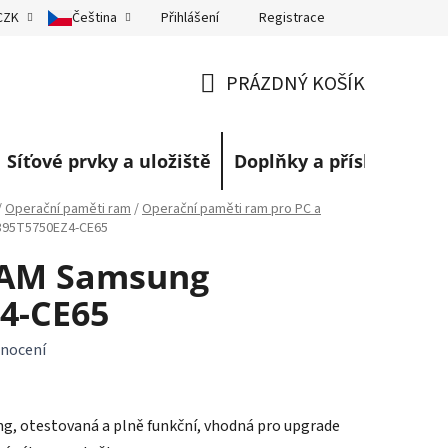
Přihlášení
Registrace
CZK
Čeština
eklamace
Obchodní podmínky
Blog
PRÁZDNÝ KOŠÍK
NÁKUPNÍ
KOŠÍK
Síťové prvky a uložiště
Doplňky a příslušenství
/
Operační paměti ram
/
Operační paměti ram pro PC a
395T5750EZ4-CE65
RAM Samsung
4-CE65
nocení
g, otestovaná a plně funkční, vhodná pro upgrade