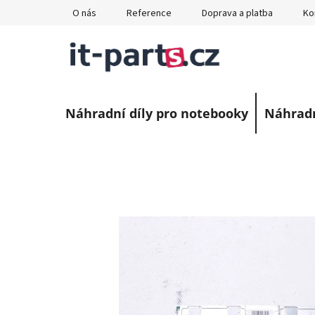
Přejít
O nás
Reference
Doprava a platba
Ko
na
obsah
Náhradní díly pro notebooky
Náhradn