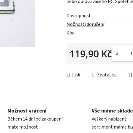
nebo opravu vašeho PC. Spolehliv
0,0
z
Dostupnost
5
Možnosti doručení
hvězdiček.
Kód:
119,90 Kč
Měrná cena:
Tisk
Zeptat se
Možnost vrácení
Vše máme sklad
Během 14 dní od zakoupení
Veškerý nabízený
máte možnost
sortiment máme fyz