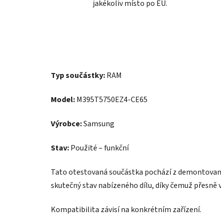
jakékoliv místo po EU.
Typ součástky:
RAM
Model:
M395T5750EZ4-CE65
Výrobce:
Samsung
Stav:
Použité – funkční
Tato otestovaná součástka pochází z demontovanéh
skutečný stav nabízeného dílu, díky čemuž přesně v
Kompatibilita závisí na konkrétním zařízení.