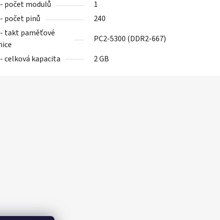
- počet modulů
1
- počet pinů
240
- takt paměťové
PC2-5300 (DDR2-667)
nice
- celková kapacita
2 GB