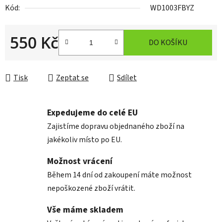
Kód:
WD1003FBYZ
550 Kč
DO KOŠÍKU
Měrná cena:
Tisk
Zeptat se
Sdílet
Expedujeme do celé EU
Zajistíme dopravu objednaného zboží na
jakékoliv místo po EU.
Možnost vrácení
Během 14 dní od zakoupení máte možnost
nepoškozené zboží vrátit.
Vše máme skladem