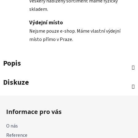
Veškerý nabízený sortiment máme fyzicky
skladem.
Výdejní místo
Nejsme pouze e-shop. Máme vlastní výdejní
místo přímo v Praze.
Popis
Diskuze
Z
á
Informace pro vás
p
a
O nás
t
Reference