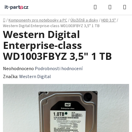
Přejít
Hledat
NÁKUPN
na
KOŠÍK
obsah
Domů
/
Komponenty pro notebooky a PC
/
Úložiště a disky
/
HDD 3.5"
/
Western Digital Enterprise-class WD1003FBYZ 3,5" 1 TB
Western Digital
Enterprise-class
WD1003FBYZ 3,5" 1 TB
Průměrné
Neohodnoceno
Podrobnosti hodnocení
hodnocení
Značka:
Western Digital
produktu
je
0,0
z
5
hvězdiček.