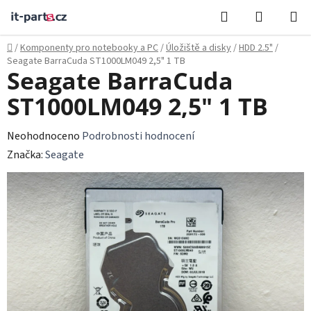
Přejít
Hledat
NÁKUPN
na
KOŠÍK
obsah
Domů
/
Komponenty pro notebooky a PC
/
Úložiště a disky
/
HDD 2.5"
/
Seagate BarraCuda ST1000LM049 2,5" 1 TB
Seagate BarraCuda
ST1000LM049 2,5" 1 TB
Průměrné
Neohodnoceno
Podrobnosti hodnocení
hodnocení
Značka:
Seagate
produktu
je
0,0
z
5
hvězdiček.