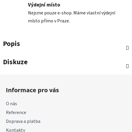
Výdejní místo
Nejsme pouze e-shop. Máme vlastní výdejní
místo přímo v Praze.
Popis
Diskuze
Z
á
Informace pro vás
p
a
O nás
t
Reference
í
Doprava a platba
Kontakty