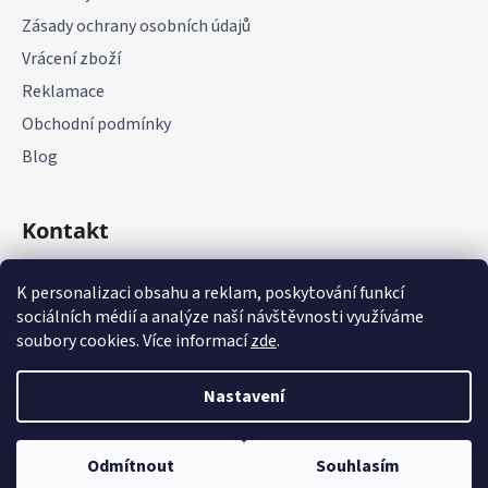
Zásady ochrany osobních údajů
Vrácení zboží
Reklamace
Obchodní podmínky
Blog
Kontakt
+420 775 177 085
K personalizaci obsahu a reklam, poskytování funkcí
sociálních médií a analýze naší návštěvnosti využíváme
soubory cookies. Více informací
zde
.
Nastavení
Vytvořil Shoptet
Odmítnout
Souhlasím
Copyright 2026
it-parts.cz
. Všechna práva vyhrazena.