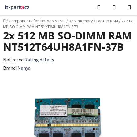
Skip
Search
SHOPPI
to
CART
content
Home
/
Components for laptops & PCs
/
RAM memory
/
Laptop RAM
/
2x 512
MB SO-DIMM RAM NT512T64UH8A1FN-37B
2x 512 MB SO-DIMM RAM
NT512T64UH8A1FN-37B
The
Not rated
Rating details
average
Brand:
Nanya
product
rating
is
0,0
out
of
5
stars.