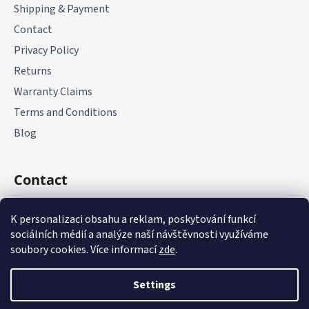
Shipping & Payment
Contact
Privacy Policy
Returns
Warranty Claims
Terms and Conditions
Blog
Contact
+420 775 177 085
K personalizaci obsahu a reklam, poskytování funkcí
sociálních médií a analýze naší návštěvnosti využíváme
soubory cookies. Více informací
zde
.
Settings