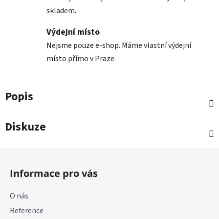
skladem.
Výdejní místo
Nejsme pouze e-shop. Máme vlastní výdejní
místo přímo v Praze.
Popis
Diskuze
Z
á
Informace pro vás
p
a
O nás
t
Reference
í