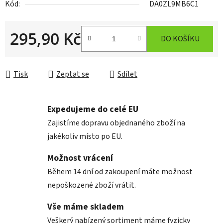
Kód:
DA0ZL9MB6C1
295,90 Kč
DO KOŠÍKU
Měrná cena:
Tisk
Zeptat se
Sdílet
Expedujeme do celé EU
Zajistíme dopravu objednaného zboží na
jakékoliv místo po EU.
Možnost vrácení
Během 14 dní od zakoupení máte možnost
nepoškozené zboží vrátit.
Vše máme skladem
Veškerý nabízený sortiment máme fyzicky