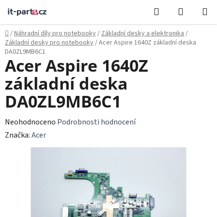
Přejít
Hledat
NÁKUPN
na
KOŠÍK
obsah
Domů
/
Náhradní díly pro notebooky
/
Základní desky a elektronika
/
Základní desky pro notebooky
/
Acer Aspire 1640Z základní deska
DA0ZL9MB6C1
Acer Aspire 1640Z
základní deska
DA0ZL9MB6C1
Průměrné
Neohodnoceno
Podrobnosti hodnocení
hodnocení
Značka:
Acer
produktu
je
0,0
z
5
hvězdiček.