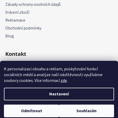
Zásady ochrany osobních údajů
Vrácení zboží
Reklamace
Obchodní podmínky
Blog
Kontakt
+420 775 177 085
K personalizaci obsahu a reklam, poskytování funkcí
sociálních médií a analýze naší návštěvnosti využíváme
soubory cookies. Více informací
zde
.
Nastavení
Vytvořil Shoptet
Odmítnout
Souhlasím
Copyright 2026
it-parts.cz
. Všechna práva vyhrazena.