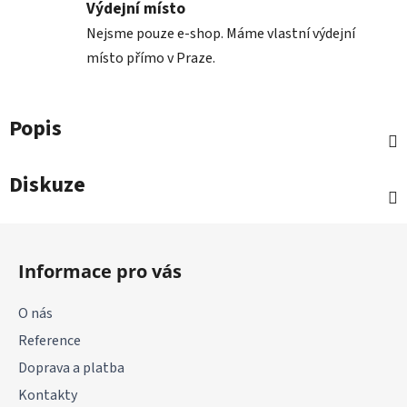
Výdejní místo
Nejsme pouze e-shop. Máme vlastní výdejní
místo přímo v Praze.
Popis
Diskuze
Z
á
Informace pro vás
p
a
O nás
t
Reference
í
Doprava a platba
Kontakty