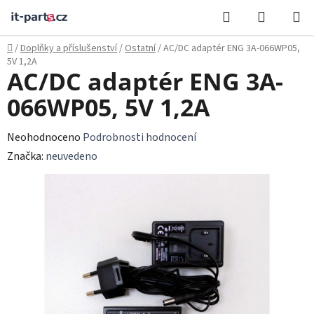
Přejít
Hledat
NÁKUPN
na
KOŠÍK
obsah
Domů
/
Doplňky a příslušenství
/
Ostatní
/
AC/DC adaptér ENG 3A-066WP05,
5V 1,2A
AC/DC adaptér ENG 3A-
066WP05, 5V 1,2A
Průměrné
Neohodnoceno
Podrobnosti hodnocení
hodnocení
Značka:
neuvedeno
produktu
je
0,0
z
5
hvězdiček.