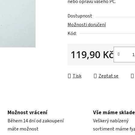
nebo opravu vašeho PC.
0,0
z
Dostupnost
5
Možnosti doručení
hvězdiček.
Kód:
119,90 Kč
Měrná cena:
Tisk
Zeptat se
Možnost vrácení
Vše máme sklad
Během 14 dní od zakoupení
Veškerý nabízený
máte možnost
sortiment máme fyz