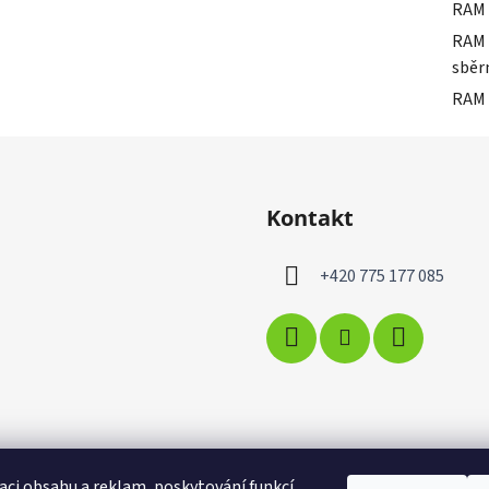
RAM 
RAM 
sběr
RAM 
Kontakt
+420 775 177 085
aci obsahu a reklam, poskytování funkcí