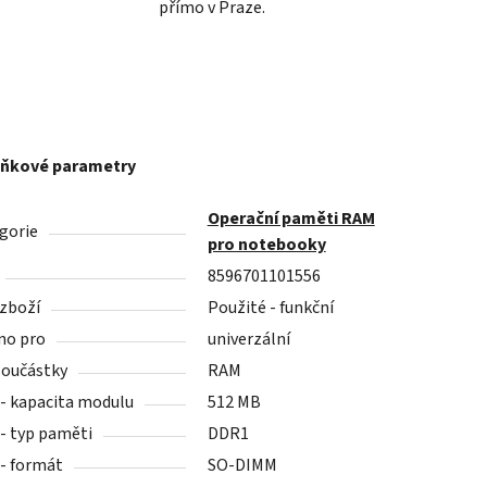
přímo v Praze.
ňkové parametry
Operační paměti RAM
gorie
pro notebooky
8596701101556
 zboží
Použité - funkční
no pro
univerzální
součástky
RAM
- kapacita modulu
512 MB
- typ paměti
DDR1
- formát
SO-DIMM