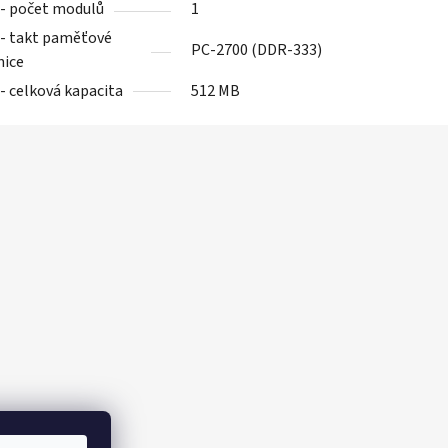
- počet modulů
1
- takt paměťové
PC-2700 (DDR-333)
nice
- celková kapacita
512 MB