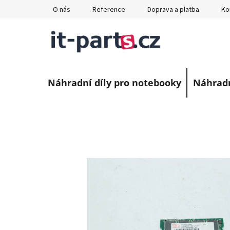
Přejít
O nás
Reference
Doprava a platba
Ko
na
obsah
Náhradní díly pro notebooky
Náhradn