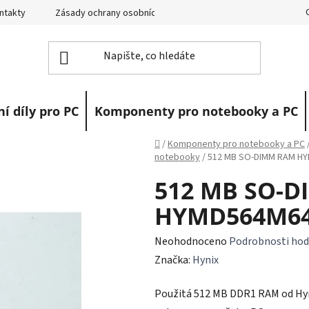
ntakty
Zásady ochrany osobních údajů
Vrácení zboží
R
í díly pro PC
Komponenty pro notebooky a PC
Domů
/
Komponenty pro notebooky a PC
notebooky
/
512 MB SO-DIMM RAM H
512 MB SO-
HYMD564M64
Průměrné
Neohodnoceno
Podrobnosti hod
hodnocení
Značka:
Hynix
produktu
Použitá 512 MB DDR1 RAM od Hyni
je