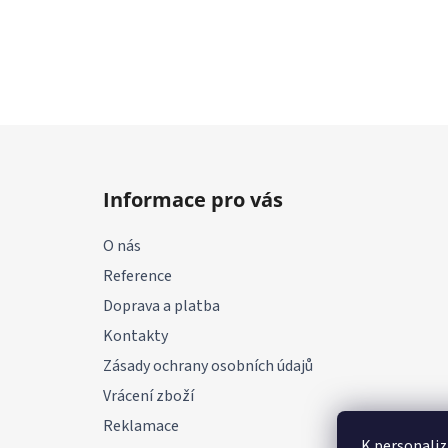
Z
á
Informace pro vás
p
a
O nás
t
Reference
í
Doprava a platba
Kontakty
Zásady ochrany osobních údajů
Vrácení zboží
Reklamace
K personaliz