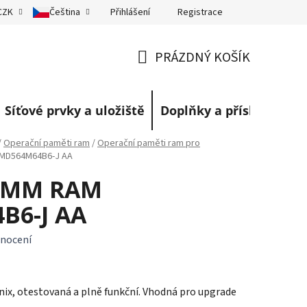
Přihlášení
Registrace
CZK
Čeština
eklamace
Obchodní podmínky
Blog
PRÁZDNÝ KOŠÍK
NÁKUPNÍ
KOŠÍK
Síťové prvky a uložiště
Doplňky a příslušenství
/
Operační paměti ram
/
Operační paměti ram pro
YMD564M64B6-J AA
DIMM RAM
B6-J AA
nocení
x, otestovaná a plně funkční. Vhodná pro upgrade