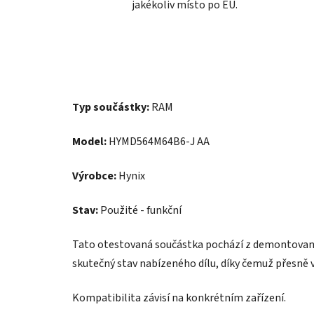
jakékoliv místo po EU.
Typ součástky:
RAM
Model:
HYMD564M64B6-J AA
Výrobce:
Hynix
Stav:
Použité - funkční
Tato otestovaná součástka pochází z demontovanéh
skutečný stav nabízeného dílu, díky čemuž přesně v
Kompatibilita závisí na konkrétním zařízení.