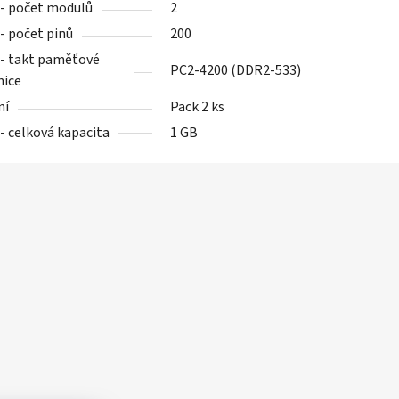
- počet modulů
2
- počet pinů
200
- takt paměťové
PC2-4200 (DDR2-533)
nice
ní
Pack 2 ks
- celková kapacita
1 GB