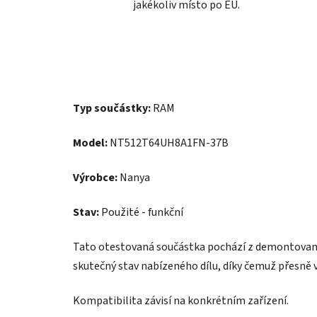
jakékoliv místo po EU.
Typ součástky:
RAM
Model:
NT512T64UH8A1FN-37B
Výrobce:
Nanya
Stav:
Použité - funkční
Tato otestovaná součástka pochází z demontovanéh
skutečný stav nabízeného dílu, díky čemuž přesně v
Kompatibilita závisí na konkrétním zařízení.