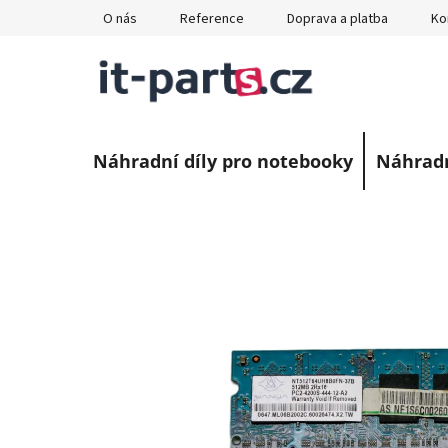
Přejít
O nás
Reference
Doprava a platba
Ko
na
obsah
Náhradní díly pro notebooky
Náhradn