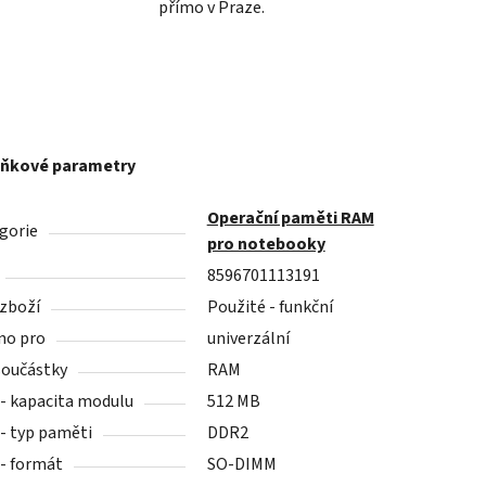
přímo v Praze.
ňkové parametry
Operační paměti RAM
gorie
pro notebooky
8596701113191
 zboží
Použité - funkční
no pro
univerzální
součástky
RAM
- kapacita modulu
512 MB
- typ paměti
DDR2
- formát
SO-DIMM