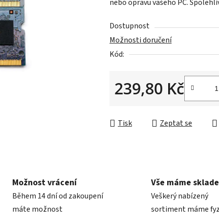
nebo opravu vašeho PC. Spolehliv
0,0
z
Dostupnost
5
Možnosti doručení
hvězdiček.
Kód:
239,80 Kč
Měrná cena:
Tisk
Zeptat se
Možnost vrácení
Vše máme sklad
Během 14 dní od zakoupení
Veškerý nabízený
máte možnost
sortiment máme fyz