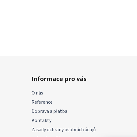
Z
á
Informace pro vás
p
a
O nás
t
Reference
í
Doprava a platba
Kontakty
Zásady ochrany osobních údajů