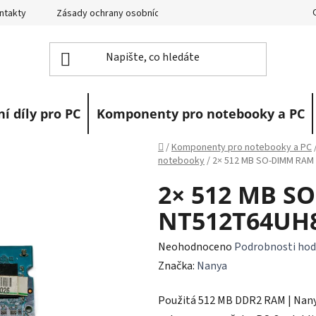
ntakty
Zásady ochrany osobních údajů
Vrácení zboží
R
í díly pro PC
Komponenty pro notebooky a PC
Domů
/
Komponenty pro notebooky a PC
notebooky
/
2× 512 MB SO-DIMM RAM
2× 512 MB S
NT512T64UH
Průměrné
Neohodnoceno
Podrobnosti hod
hodnocení
Značka:
Nanya
produktu
Použitá 512 MB DDR2 RAM | Nanya
je