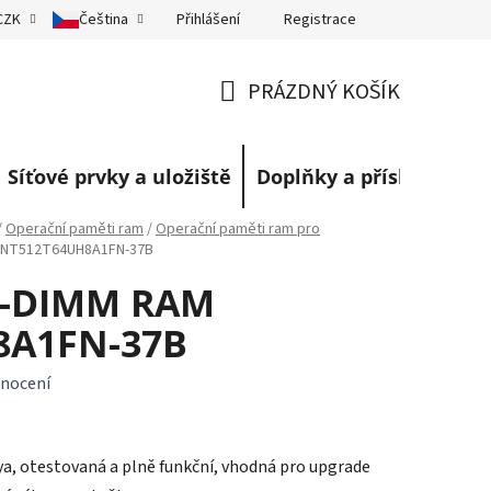
Přihlášení
Registrace
CZK
Čeština
eklamace
Obchodní podmínky
Blog
PRÁZDNÝ KOŠÍK
NÁKUPNÍ
KOŠÍK
Síťové prvky a uložiště
Doplňky a příslušenství
/
Operační paměti ram
/
Operační paměti ram pro
 NT512T64UH8A1FN-37B
O-DIMM RAM
8A1FN-37B
nocení
, otestovaná a plně funkční, vhodná pro upgrade