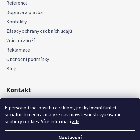
Reference
í
Doprava a platba
Kontakty
Zásady ochrany osobních údajů
Vrácení zboží
Reklamace
Obchodní podmínky
Blog
Kontakt
+420 775 177 085
K personalizaci obsahu a reklam, poskytování funkcí
sociálních médií a analýze naší návštěvnosti využíváme
soubory cookies. Více informací
zde
.
Nastavení