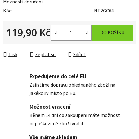
Možnosti doručení
Kód:
NT2GC64
119,90 Kč
DO KOŠÍKU
Měrná cena:
Tisk
Zeptat se
Sdílet
Expedujeme do celé EU
Zajistíme dopravu objednaného zboží na
jakékoliv místo po EU.
Možnost vrácení
Během 14 dní od zakoupení máte možnost
nepoškozené zboží vrátit.
Vše máme skladem