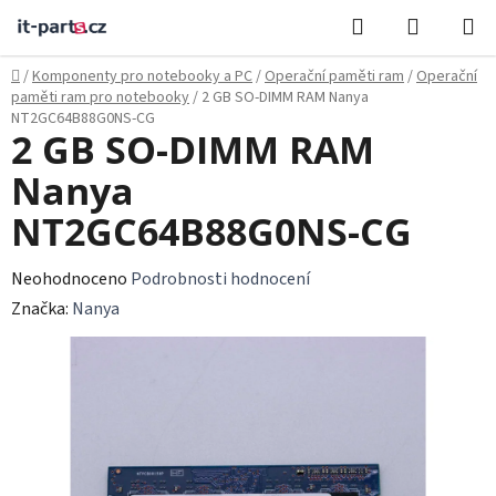
Přejít
Hledat
NÁKUPN
na
KOŠÍK
obsah
Domů
/
Komponenty pro notebooky a PC
/
Operační paměti ram
/
Operační
paměti ram pro notebooky
/
2 GB SO-DIMM RAM Nanya
NT2GC64B88G0NS-CG
2 GB SO-DIMM RAM
Nanya
NT2GC64B88G0NS-CG
Průměrné
Neohodnoceno
Podrobnosti hodnocení
hodnocení
Značka:
Nanya
produktu
je
0,0
z
5
hvězdiček.