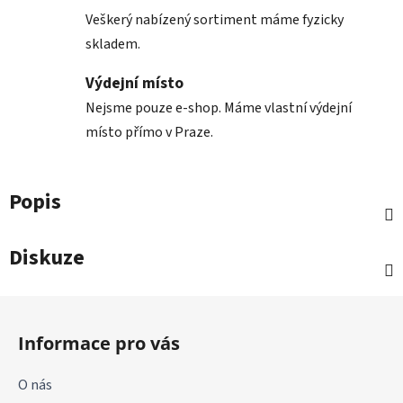
Veškerý nabízený sortiment máme fyzicky
skladem.
Výdejní místo
Nejsme pouze e-shop. Máme vlastní výdejní
místo přímo v Praze.
Popis
Diskuze
Z
á
Informace pro vás
p
a
O nás
t